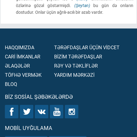
özlərinə gözəl göstərmişdi.
(Şeytan)
bu gün də onların
dostudur. Onlar üçün ağrılı-acılı bir əzab vardır.
HAQQIMIZDA
TƏRƏFDAŞLAR ÜÇÜN VİDCET
CARİ İMKANLAR
BİZİM TƏRƏFDAŞLAR
ƏLAQƏLƏR
RƏY VƏ TƏKLİFLƏR
TÖFHƏ VERMƏK
YARDIM MƏRKƏZİ
BLOQ
BIZ SOSIAL ŞƏBƏKƏLƏRDƏ
MOBIL UYĞULAMA