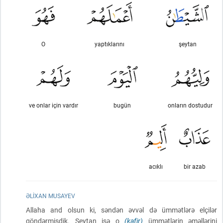
O
yaptıklarını
şeytan
ve onlar için vardır
bugün
onların dostudur
acıklı
bir azab
ƏLIXAN MUSAYEV
Allaha and olsun ki, səndən əvvəl də ümmətlərə elçilər
göndərmişdik. Şeytan isə o
(kafir)
ümmətlərin əməllərini