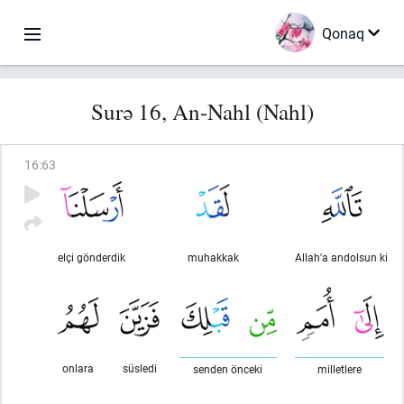
Qonaq
Surə 16, An-Nahl (Nahl)
16
:
63
elçi gönderdik
muhakkak
Allah'a andolsun ki
onlara
süsledi
senden önceki
milletlere