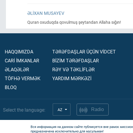
ƏLIXAN MUSAYEV
Quran oxuduqda qovulmuş şeytandan Allaha sığın!
HAQQIMIZDA
TƏRƏFDAŞLAR ÜÇÜN VİDCET
CARİ İMKANLAR
BİZİM TƏRƏFDAŞLAR
ƏLAQƏLƏR
RƏY VƏ TƏKLİFLƏR
TÖFHƏ VERMƏK
YARDIM MƏRKƏZİ
BLOQ
Select the language:
AZ
Radio
Вся информация на данном сайте публикуется вне рамок миссион
предназначена исключительно для мусульман!