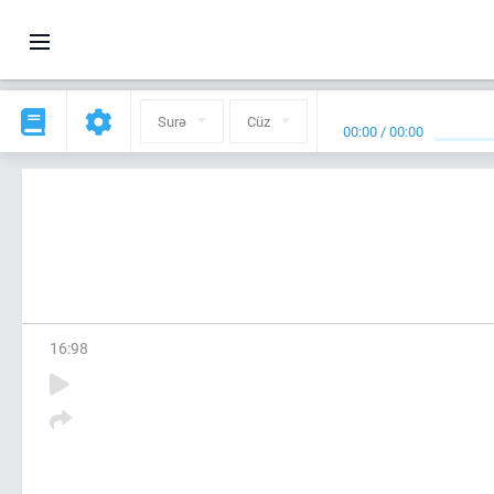
Surə
Cüz
00:00
/
00:00
16
:
98