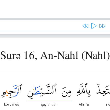
Surə 16, An-Nahl (Nahl)
kovulmuş
Allah'a
sığ
şeytandan