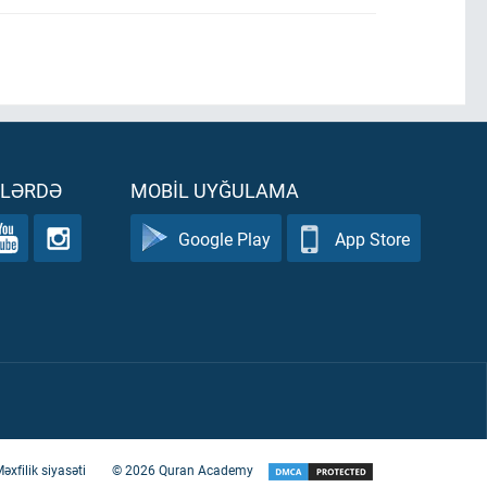
ƏLƏRDƏ
MOBIL UYĞULAMA
Google Play
App Store
əxfilik siyasəti
©
2026
Quran Academy