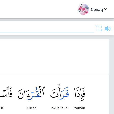
Qonaq
ın
Kur'an
okuduğun
zaman