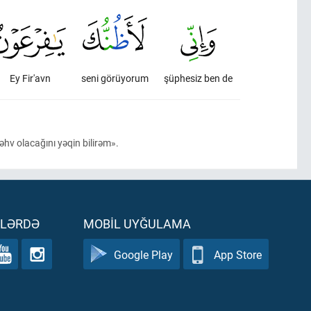
Ey Fir'avn
seni görüyorum
şüphesiz ben de
məhv olacağını yəqin bilirəm».
ƏLƏRDƏ
MOBIL UYĞULAMA
Google Play
App Store