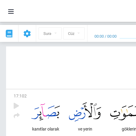
Surə
Cüz
00:00
/
00:00
17
:
102
kanıtlar olarak
ve yerin
gökleri