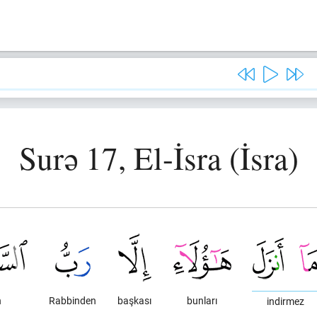
Surə 17, El-İsra (İsra)
n
Rabbinden
başkası
bunları
indirmez