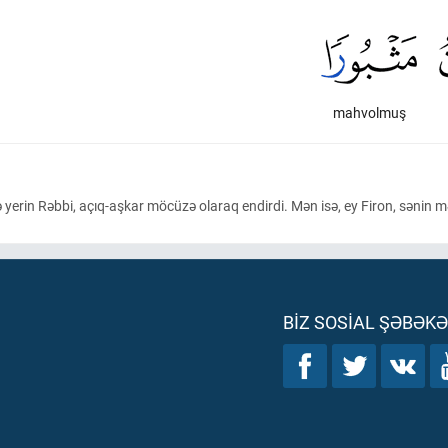
mahvolmuş
 və yerin Rəbbi, açıq-aşkar möcüzə olaraq endirdi. Mən isə, ey Firon, sənin 
BIZ SOSIAL ŞƏBƏK