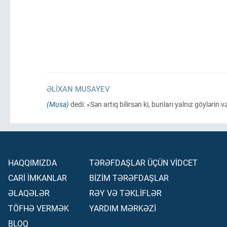
ƏLIXAN MUSAYEV
(Musa)
dedi: «Sən artıq bilirsən ki, bunları yalnız göylərin
HAQQIMIZDA
TƏRƏFDAŞLAR ÜÇÜN VİDCET
CARİ İMKANLAR
BİZİM TƏRƏFDAŞLAR
ƏLAQƏLƏR
RƏY VƏ TƏKLİFLƏR
TÖFHƏ VERMƏK
YARDIM MƏRKƏZİ
BLOQ