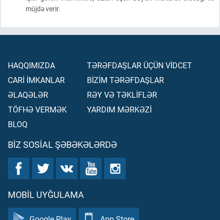
müjdə verir.
HAQQIMIZDA
TƏRƏFDAŞLAR ÜÇÜN VİDCET
CARİ İMKANLAR
BİZİM TƏRƏFDAŞLAR
ƏLAQƏLƏR
RƏY VƏ TƏKLİFLƏR
TÖFHƏ VERMƏK
YARDIM MƏRKƏZİ
BLOQ
BIZ SOSIAL ŞƏBƏKƏLƏRDƏ
MOBIL UYĞULAMA
Google Play
App Store