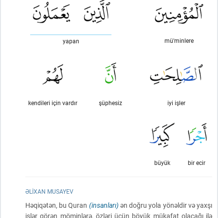
mü'minlere
yapan
kendileri için vardır
şüphesiz
iyi işler
büyük
bir ecir
ƏLIXAN MUSAYEV
Həqiqətən, bu Quran
(insanları)
ən doğru yola yönəldir və yaxşı
işlər görən möminlərə, özləri üçün böyük mükafat olacağı ilə