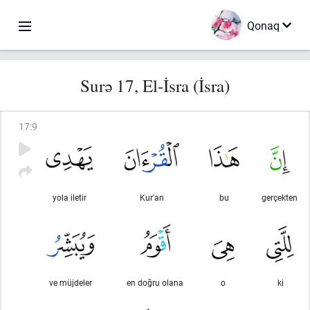
Qonaq
Surə 17, El-İsra (İsra)
17
:
9
yola iletir
Kur'an
bu
gerçekten
ve müjdeler
en doğru olana
o
ki