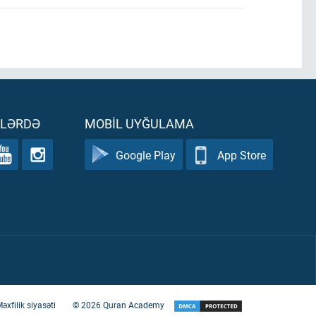
ƏLƏRDƏ
MOBIL UYĞULAMA
Google Play
App Store
əxfilik siyasəti
©
2026
Quran Academy