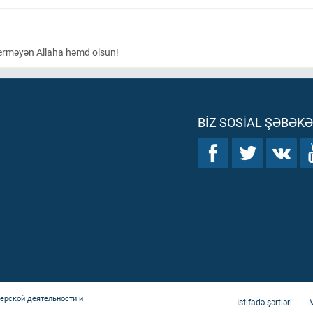
verməyən Allaha həmd olsun!
BIZ SOSIAL ŞƏBƏK
ерской деятельности и
İstifadə şərtləri
M