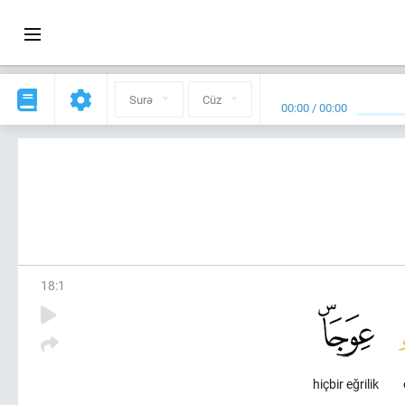
Surə
Cüz
00:00
/
00:00
18
:
1
hiçbir eğrilik