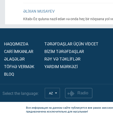
ƏLIXAN MUSAYEV
Kitabı Öz quluna nazil edən və onda heç bir nöqsana yol 
HAQQIMIZDA
TƏRƏFDAŞLAR ÜÇÜN VİDCET
CARİ İMKANLAR
BİZİM TƏRƏFDAŞLAR
ƏLAQƏLƏR
RƏY VƏ TƏKLİFLƏR
TÖFHƏ VERMƏK
YARDIM MƏRKƏZİ
BLOQ
Select the language:
AZ
Radio
Вся информация на данном сайте публикуется вне рамок миссион
предназначена исключительно для мусульман!