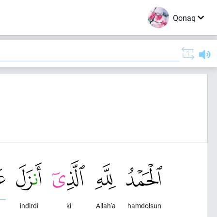
Qonaq
indirdi
ki
Allah'a
hamdolsun