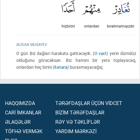
hiçbirini
onlardan
bırakmamışızdır
ƏLIXAN MUSAYEV
O gün Biz dağları hərəkətə gətirəcəyik.
(O vaxt)
yerin dümdüz
olduğunu görəcəksən. Biz hamını bir yerə toplayacaq,
onlardan heç birini
(kənara)
buraxmayacağıq.
HAQQIMIZDA
TƏRƏFDAŞLAR ÜÇÜN VİDCET
CARİ İMKANLAR
BİZİM TƏRƏFDAŞLAR
ƏLAQƏLƏR
RƏY VƏ TƏKLİFLƏR
TÖFHƏ VERMƏK
YARDIM MƏRKƏZİ