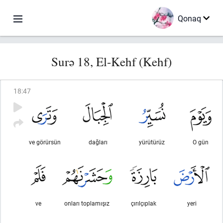
Qonaq
Surə 18, El-Kehf (Kehf)
18
:
47
ve görürsün
dağları
yürütürüz
O gün
ve
onları toplamışız
çırılçıplak
yeri