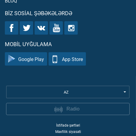
BLOQ
BIZ SOSIAL ŞƏBƏKƏLƏRDƏ
MOBIL UYĞULAMA
Google Play
App Store
AZ
Radio
İstifadə şərtləri
Məxfilik siyasəti