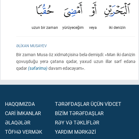
uzun bir zaman
yürüyeceğim
veya
iki denizin
ƏLIXAN MUSAYEV
Bir zaman Musa öz xidmətçisinə belə demişdi: «Mən iki dənizin
qovuşduğu yerə çatana qədər, yaxud uzun illər sərf edənə
qədər
(səfərimə)
davam edəcəyəm».
HAQQIMIZDA
TƏRƏFDAŞLAR ÜÇÜN VİDCET
CARİ İMKANLAR
BİZİM TƏRƏFDAŞLAR
ƏLAQƏLƏR
RƏY VƏ TƏKLİFLƏR
TÖFHƏ VERMƏK
YARDIM MƏRKƏZİ