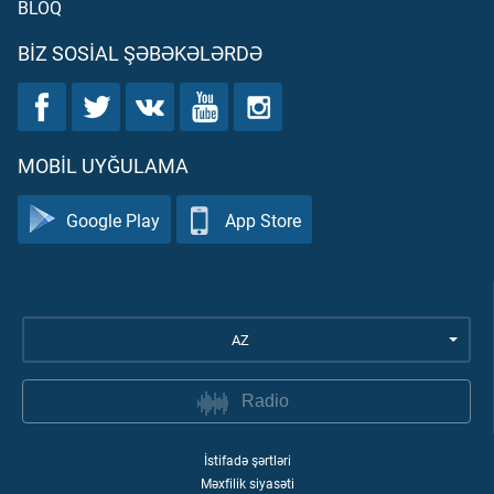
BLOQ
BIZ SOSIAL ŞƏBƏKƏLƏRDƏ
MOBIL UYĞULAMA
Google Play
App Store
AZ
Radio
İstifadə şərtləri
Məxfilik siyasəti