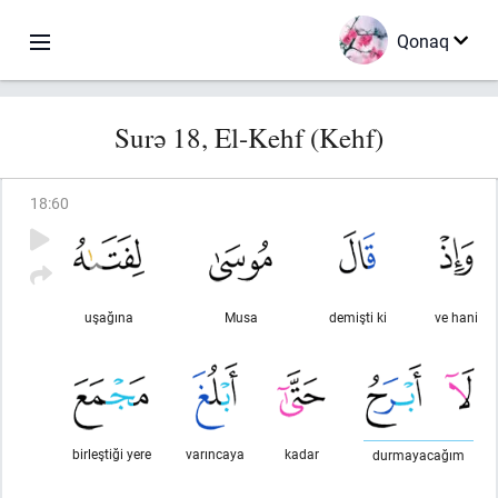
Qonaq
Surə 18, El-Kehf (Kehf)
18
:
60
uşağına
Musa
demişti ki
ve hani
birleştiği yere
varıncaya
kadar
durmayacağım