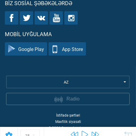
BIZ SOSIAL ŞƏBƏKƏLƏRDƏ
MOBIL UYĞULAMA
Google Play
App Store
AZ
Radio
İstifadə şərtləri
Məxfilik siyasəti
©
2026
Quran Academy
18