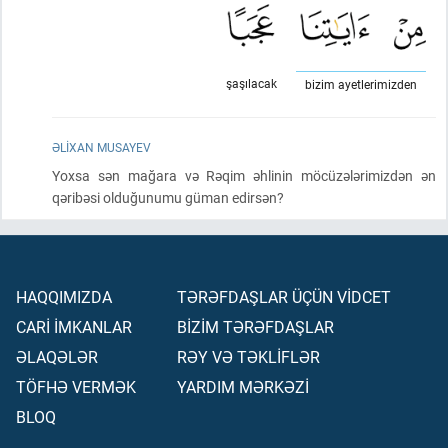
şaşılacak
bizim ayetlerimizden
ƏLIXAN MUSAYEV
Yoxsa sən mağara və Rəqim əhlinin möcüzələrimizdən ən
qəribəsi olduğunumu güman edirsən?
HAQQIMIZDA
TƏRƏFDAŞLAR ÜÇÜN VİDCET
CARİ İMKANLAR
BİZİM TƏRƏFDAŞLAR
ƏLAQƏLƏR
RƏY VƏ TƏKLİFLƏR
TÖFHƏ VERMƏK
YARDIM MƏRKƏZİ
BLOQ