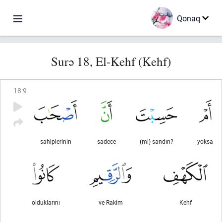
Qonaq
Surə 18, El-Kehf (Kehf)
18
:
9
sahiplerinin
sadece
(mi) sandın?
yoksa
olduklarını
ve Rakim
Kehf