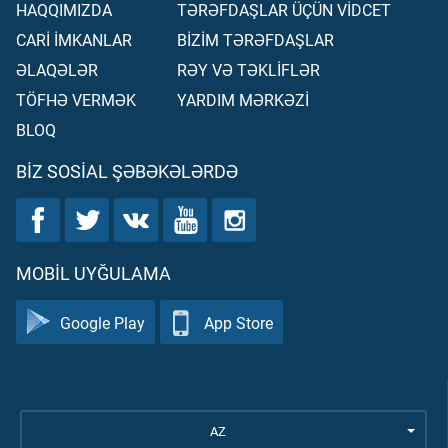
HAQQIMIZDA
TƏRƏFDAŞLAR ÜÇÜN VİDCET
CARİ İMKANLAR
BİZİM TƏRƏFDAŞLAR
ƏLAQƏLƏR
RƏY VƏ TƏKLİFLƏR
TÖFHƏ VERMƏK
YARDIM MƏRKƏZİ
BLOQ
BIZ SOSIAL ŞƏBƏKƏLƏRDƏ
MOBIL UYĞULAMA
Google Play
App Store
AZ