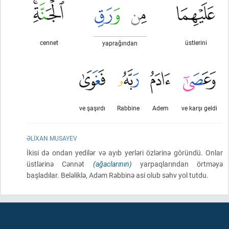
cennet
üstlerini
yaprağından
ve şaşırdı
Rabbine
Adem
ve karşı geldi
ƏLIXAN MUSAYEV
İkisi də ondan yedilər və ayıb yerləri özlərinə göründü. Onlar
üstlərinə Cənnət
(ağaclarının)
yarpaqlarından örtməyə
başladılar. Beləliklə, Adəm Rəbbinə asi olub səhv yol tutdu.