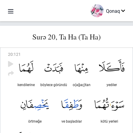
Qonaq
Surə 20, Ta Ha (Ta Ha)
20
:
121
kendilerine
böylece göründü
o(ağaç)tan
yediler
örtmeğe
ve başladılar
kötü yerleri