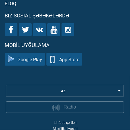
BLOQ
BIZ SOSIAL ŞƏBƏKƏLƏRDƏ
MOBIL UYĞULAMA
Google Play
App Store
AZ
Radio
İstifadə şərtləri
Məxfilik siyasəti