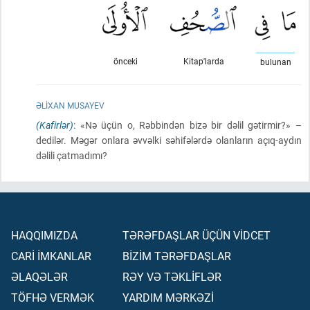
önceki
Kitap'larda
bulunan
ƏLIXAN MUSAYEV
(Kafirlər)
: «Nə üçün o, Rəbbindən bizə bir dəlil gətirmir?» –
dedilər. Məgər onlara əvvəlki səhifələrdə olanların açıq-aydın
dəlili çatmadımı?
HAQQIMIZDA
TƏRƏFDAŞLAR ÜÇÜN VİDCET
CARİ İMKANLAR
BİZİM TƏRƏFDAŞLAR
ƏLAQƏLƏR
RƏY VƏ TƏKLİFLƏR
TÖFHƏ VERMƏK
YARDIM MƏRKƏZİ