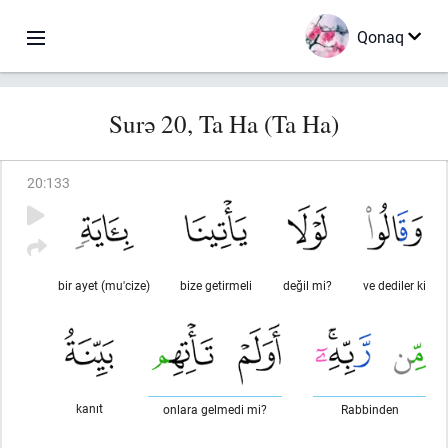
Qonaq
Surə 20, Ta Ha (Ta Ha)
20
:
133
bir ayet (mu'cize)
bize getirmeli
değil mi?
ve dediler ki
kanıt
onlara gelmedi mi?
Rabbinden