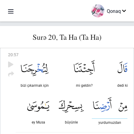
Qonaq
Surə 20, Ta Ha (Ta Ha)
20
:
57
bizi çıkarmak için
mi geldin?
dedi ki
ey Musa
büyünle
yurdumuzdan