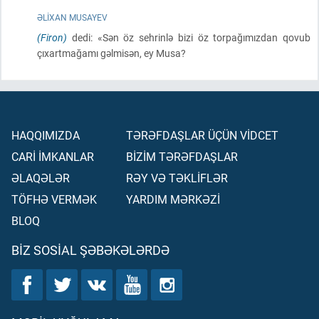
ƏLIXAN MUSAYEV
(Firon)
dedi: «Sən öz sehrinlə bizi öz torpağımızdan qovub
çıxartmağamı gəlmisən, ey Musa?
HAQQIMIZDA
TƏRƏFDAŞLAR ÜÇÜN VİDCET
CARİ İMKANLAR
BİZİM TƏRƏFDAŞLAR
ƏLAQƏLƏR
RƏY VƏ TƏKLİFLƏR
TÖFHƏ VERMƏK
YARDIM MƏRKƏZİ
BLOQ
BIZ SOSIAL ŞƏBƏKƏLƏRDƏ