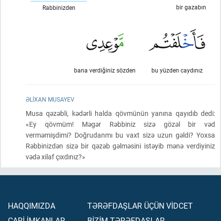
bir gazabın
Rabbinizden
bana verdiğiniz sözden
bu yüzden caydınız
ƏLIXAN MUSAYEV
Musa qəzəbli, kədərli halda qövmünün yanına qayıdıb dedi:
«Ey qövmüm! Məgər Rəbbiniz sizə gözəl bir vəd
verməmişdimi? Doğrudanmı bu vaxt sizə uzun gəldi? Yoxsa
Rəbbinizdən sizə bir qəzəb gəlməsini istəyib mənə verdiyiniz
vədə xilaf çıxdınız?»
HAQQIMIZDA
TƏRƏFDAŞLAR ÜÇÜN VİDCET
CARİ İMKANLAR
BİZİM TƏRƏFDAŞLAR