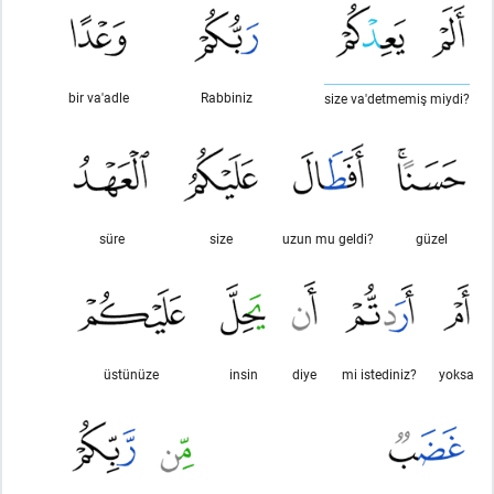
bir va'adle
Rabbiniz
size va'detmemiş miydi?
süre
size
uzun mu geldi?
güzel
üstünüze
insin
diye
mi istediniz?
yoksa