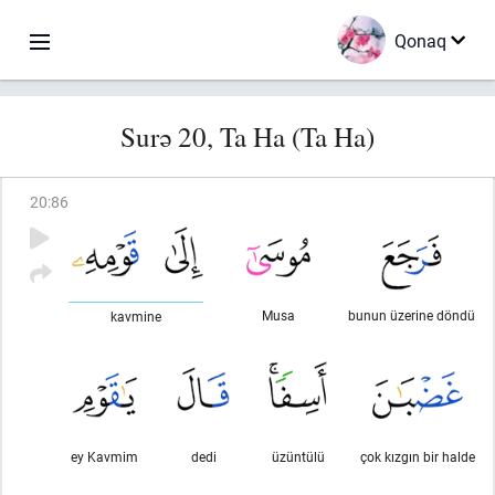
Qonaq
Surə 20, Ta Ha (Ta Ha)
20
:
86
Musa
bunun üzerine döndü
kavmine
ey Kavmim
dedi
üzüntülü
çok kızgın bir halde