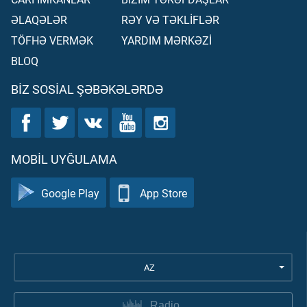
ƏLAQƏLƏR
RƏY VƏ TƏKLİFLƏR
TÖFHƏ VERMƏK
YARDIM MƏRKƏZİ
BLOQ
BIZ SOSIAL ŞƏBƏKƏLƏRDƏ
MOBIL UYĞULAMA
Google Play
App Store
AZ
Radio