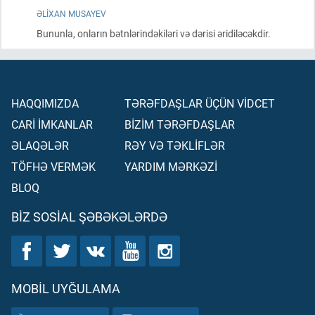
ƏLIXAN MUSAYEV
Bununla, onların bətnlərindəkiləri və dərisi əridiləcəkdir.
HAQQIMIZDA
TƏRƏFDAŞLAR ÜÇÜN VİDCET
CARİ İMKANLAR
BİZİM TƏRƏFDAŞLAR
ƏLAQƏLƏR
RƏY VƏ TƏKLİFLƏR
TÖFHƏ VERMƏK
YARDIM MƏRKƏZİ
BLOQ
BIZ SOSIAL ŞƏBƏKƏLƏRDƏ
MOBIL UYĞULAMA