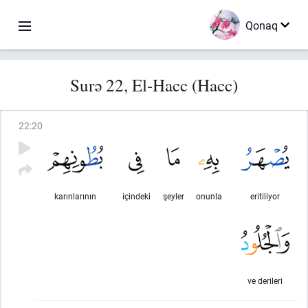
Qonaq
Surə 22, El-Hacc (Hacc)
22
:
20
karınlarının
içindeki
şeyler
onunla
eritiliyor
ve derileri