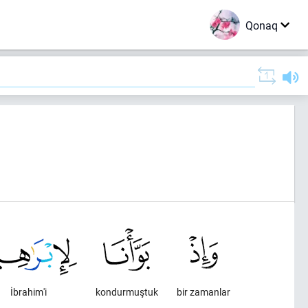
Qonaq
İbrahim'i
kondurmuştuk
bir zamanlar