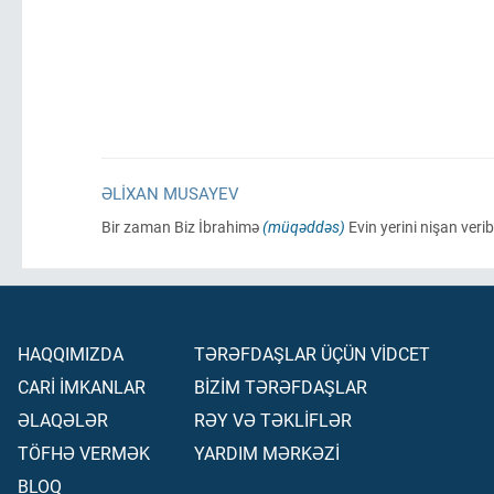
ƏLIXAN MUSAYEV
Bir zaman Biz İbrahimə
(müqəddəs)
Evin yerini nişan veri
HAQQIMIZDA
TƏRƏFDAŞLAR ÜÇÜN VİDCET
CARİ İMKANLAR
BİZİM TƏRƏFDAŞLAR
ƏLAQƏLƏR
RƏY VƏ TƏKLİFLƏR
TÖFHƏ VERMƏK
YARDIM MƏRKƏZİ
BLOQ