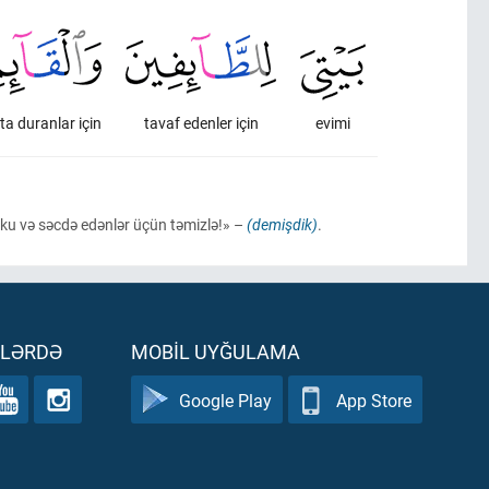
ta duranlar için
tavaf edenler için
evimi
rüku və səcdə edənlər üçün təmizlə!» –
(demişdik)
.
ƏLƏRDƏ
MOBIL UYĞULAMA
Google Play
App Store