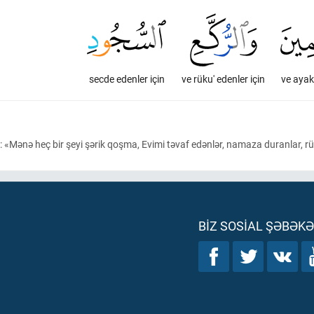
secde edenler için
ve rüku' edenler için
ve ayak
b: «Mənə heç bir şeyi şərik qoşma, Evimi təvaf edənlər, namaza duranlar, 
BIZ SOSIAL ŞƏBƏK