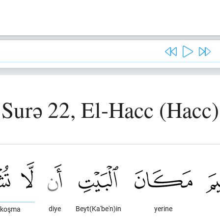
Surə 22, El-Hacc (Hacc)
diye
Beyt(Ka'be'n)in
yerine
 koşma