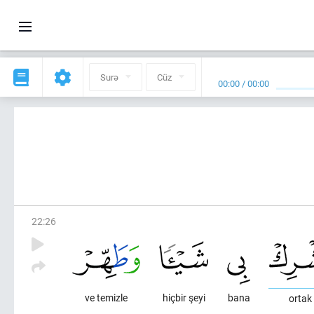
Surə
Cüz
00:00
/
00:00
22
:
26
ve temizle
hiçbir şeyi
bana
ortak