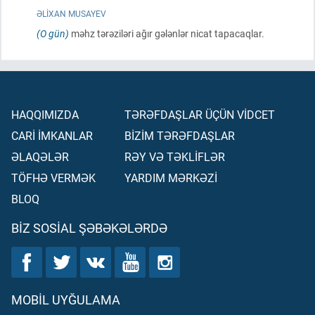
ƏLIXAN MUSAYEV
(O gün)
məhz tərəziləri ağır gələnlər nicat tapacaqlar.
HAQQIMIZDA
TƏRƏFDAŞLAR ÜÇÜN VİDCET
CARİ İMKANLAR
BİZİM TƏRƏFDAŞLAR
ƏLAQƏLƏR
RƏY VƏ TƏKLİFLƏR
TÖFHƏ VERMƏK
YARDIM MƏRKƏZİ
BLOQ
BIZ SOSIAL ŞƏBƏKƏLƏRDƏ
MOBIL UYĞULAMA