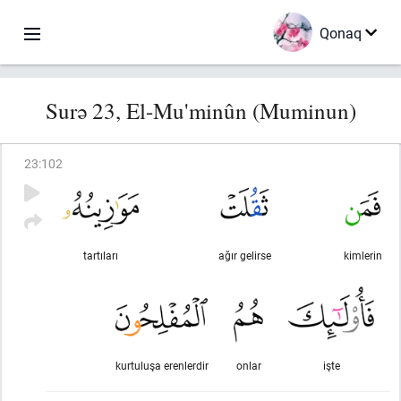
Qonaq
Surə 23, El-Mu'minûn (Muminun)
23
:
102
tartıları
ağır gelirse
kimlerin
kurtuluşa erenlerdir
onlar
işte