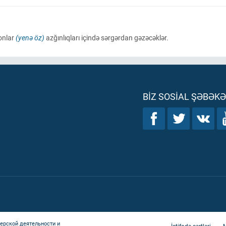
 onlar
(yenə öz)
azğınlıqları içində sərgərdan gəzəcəklər.
BIZ SOSIAL ŞƏBƏK
ерской деятельности и
İstifadə şərtləri
M