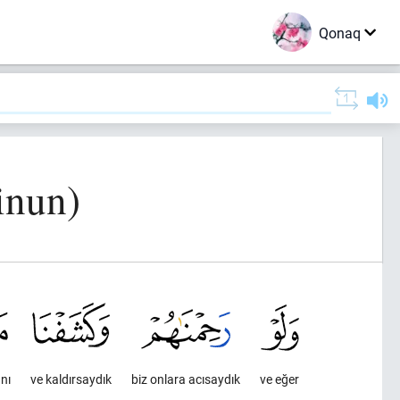
Qonaq
inun)
nı
ve kaldırsaydık
biz onlara acısaydık
ve eğer