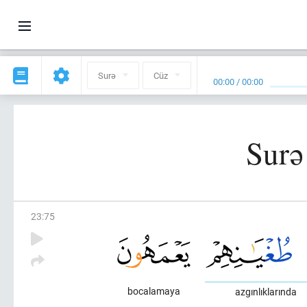
Surə
Cüz
00:00
/
00:00
Surə
23
:
75
bocalamaya
azgınlıklarında