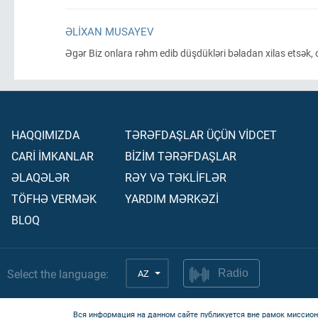
ƏLIXAN MUSAYEV
Əgər Biz onlara rəhm edib düşdükləri bəladan xilas etsək,
HAQQIMIZDA
TƏRƏFDAŞLAR ÜÇÜN VİDCET
CARİ İMKANLAR
BİZİM TƏRƏFDAŞLAR
ƏLAQƏLƏR
RƏY VƏ TƏKLİFLƏR
TÖFHƏ VERMƏK
YARDIM MƏRKƏZİ
BLOQ
Select the language:
AZ
Radio
Вся информация на данном сайте публикуется вне рамок миссион