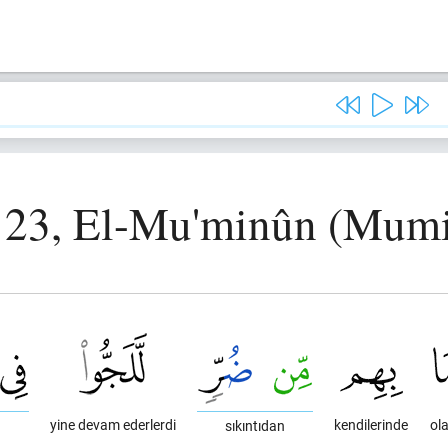
 23, El-Mu'minûn (Mum
yine devam ederlerdi
kendilerinde
ola
sıkıntıdan