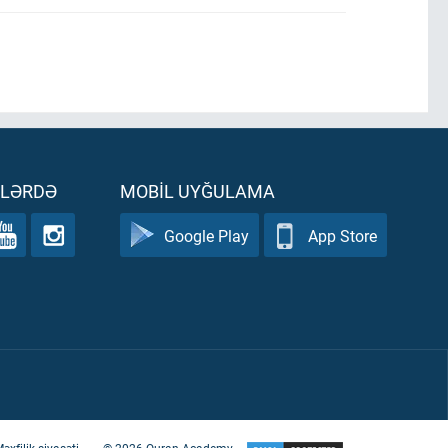
ƏLƏRDƏ
MOBIL UYĞULAMA
Google Play
App Store
əxfilik siyasəti
©
2026
Quran Academy