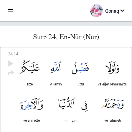
Qonaq
Surə 24, En-Nûr (Nur)
24
:
14
size
Allah'ın
lutfu
ve eğer olmasaydı
ve ahirette
ve rahmeti
dünyada