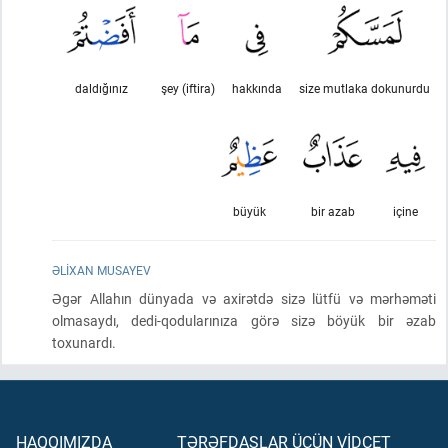
daldığınız
şey (iftira)
hakkında
size mutlaka dokunurdu
büyük
bir azab
içine
ƏLIXAN MUSAYEV
Əgər Allahın dünyada və axirətdə sizə lütfü və mərhəməti
olmasaydı, dedi-qodularınıza görə sizə böyük bir əzab
toxunardı.
HAQQIMIZDA
TƏRƏFDAŞLAR ÜÇÜN VİDCET