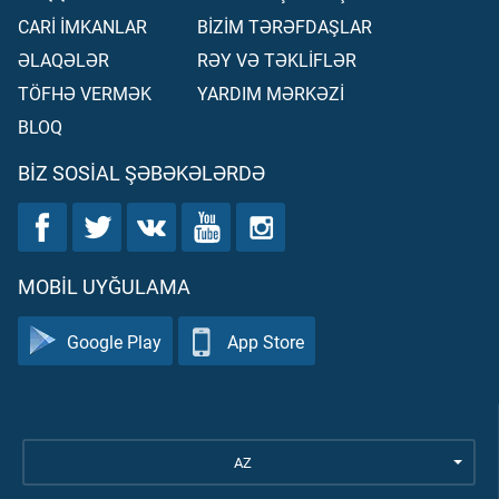
CARİ İMKANLAR
BİZİM TƏRƏFDAŞLAR
ƏLAQƏLƏR
RƏY VƏ TƏKLİFLƏR
TÖFHƏ VERMƏK
YARDIM MƏRKƏZİ
BLOQ
BIZ SOSIAL ŞƏBƏKƏLƏRDƏ
MOBIL UYĞULAMA
Google Play
App Store
AZ