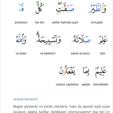
andolsun
her biri
saflar halinde uçan
ve kuşlar
ve Allah
ve tesbihini
kendi du'asını
bilir
onların yaptıkları
şeyleri
bilmektedir
ƏLIXAN MUSAYEV
Məgər göylərdə və yerdə olanların, həm də qanad açıb uçan
quşların Allaha təriflər dediklərini görmürsənmi? Hər biri öz