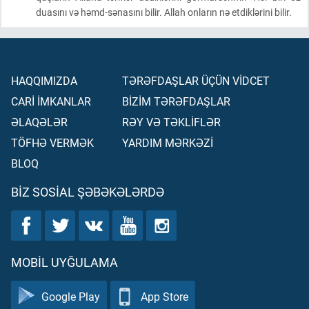
duasını və həmd-sənasını bilir. Allah onların nə etdiklərini bilir.
HAQQIMIZDA
TƏRƏFDAŞLAR ÜÇÜN VİDCET
CARİ İMKANLAR
BİZİM TƏRƏFDAŞLAR
ƏLAQƏLƏR
RƏY VƏ TƏKLİFLƏR
TÖFHƏ VERMƏK
YARDIM MƏRKƏZİ
BLOQ
BIZ SOSIAL ŞƏBƏKƏLƏRDƏ
MOBIL UYĞULAMA
Google Play
App Store