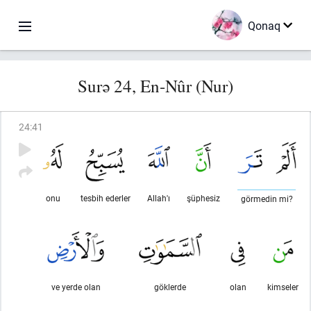
Qonaq
Surə 24, En-Nûr (Nur)
24
:
41
onu
tesbih ederler
Allah'ı
şüphesiz
görmedin mi?
ve yerde olan
göklerde
olan
kimseler