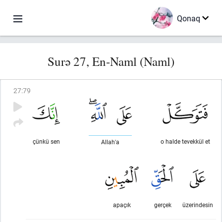
Qonaq
Surə 27, En-Naml (Naml)
27
:
79
çünkü sen
o halde tevekkül et
Allah'a
apaçık
gerçek
üzerindesin