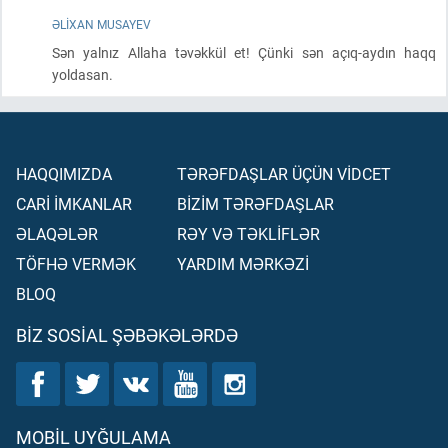
ƏLIXAN MUSAYEV
Sən yalnız Allaha təvəkkül et! Çünki sən açıq-aydın haqq
yoldasan.
HAQQIMIZDA
TƏRƏFDAŞLAR ÜÇÜN VİDCET
CARİ İMKANLAR
BİZİM TƏRƏFDAŞLAR
ƏLAQƏLƏR
RƏY VƏ TƏKLİFLƏR
TÖFHƏ VERMƏK
YARDIM MƏRKƏZİ
BLOQ
BIZ SOSIAL ŞƏBƏKƏLƏRDƏ
MOBIL UYĞULAMA