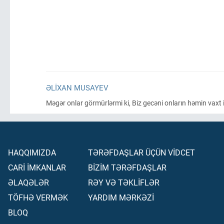
ƏLIXAN MUSAYEV
Məgər onlar görmürlərmi ki, Biz gecəni onların həmin vaxt i
HAQQIMIZDA
TƏRƏFDAŞLAR ÜÇÜN VİDCET
CARİ İMKANLAR
BİZİM TƏRƏFDAŞLAR
ƏLAQƏLƏR
RƏY VƏ TƏKLİFLƏR
TÖFHƏ VERMƏK
YARDIM MƏRKƏZİ
BLOQ