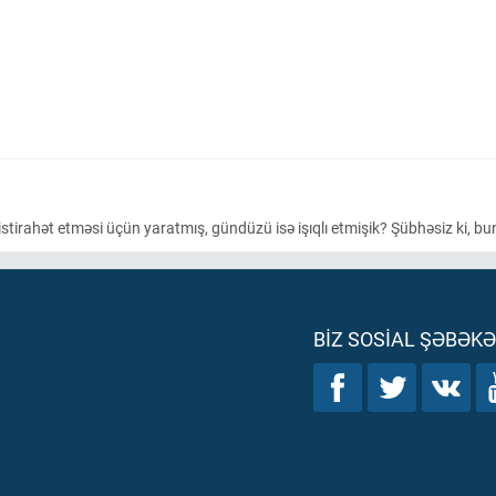
stirahət etməsi üçün yaratmış, gündüzü isə işıqlı etmişik? Şübhəsiz ki, bu
BIZ SOSIAL ŞƏBƏK