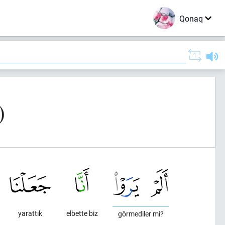
Qonaq
)
yarattık
elbette biz
görmediler mi?