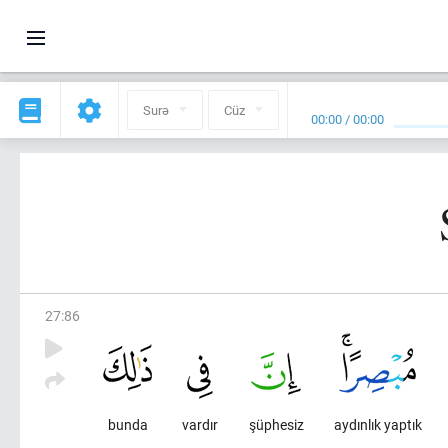
Surə
Cüz
00:00
/
00:00
27
:
86
bunda
vardır
şüphesiz
aydınlık yaptık