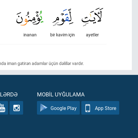
inanan
bir kavim için
ayetler
nda iman gətirən adamlar üçün dəlillər vardır.
ƏLƏRDƏ
MOBIL UYĞULAMA
Google Play
App Store