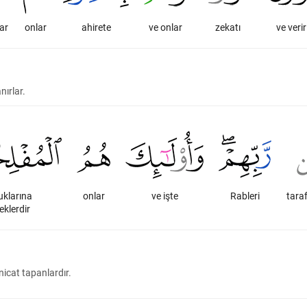
lar
onlar
ahirete
ve onlar
zekatı
ve verir
nırlar.
klarına
onlar
ve işte
Rableri
tara
eklerdir
nicat tapanlardır.