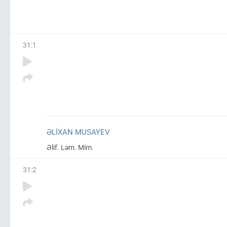
31
:
1
ƏLIXAN MUSAYEV
Əlif. Ləm. Mim.
31
:
2