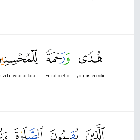
üzel davrananlara
ve rahmettir
yol göstericidir