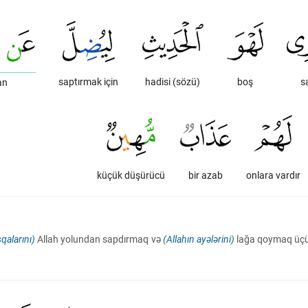
saptırmak için
hadisi (sözü)
boş
sa
an
küçük düşürücü
bir azab
onlara vardır
qalarını)
Allah yolundan sapdırmaq və
(Allahın ayələrini)
lağa qoymaq üçün 