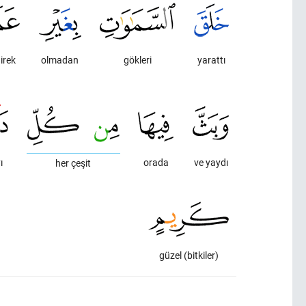
direk
olmadan
gökleri
yarattı
ı
orada
ve yaydı
her çeşit
güzel (bitkiler)