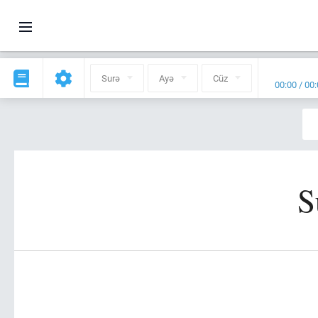
Surə
Ayə
Cüz
00:00
/
00:
S