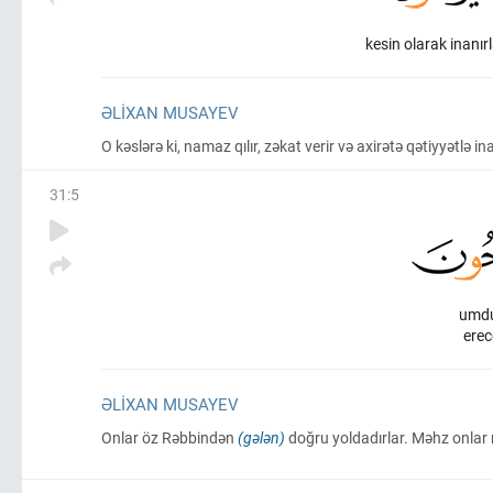
kesin olarak inanır
ƏLIXAN MUSAYEV
O kəslərə ki, namaz qılır, zəkat verir və axirətə qətiyyətlə ina
31
:
5
umdu
erec
ƏLIXAN MUSAYEV
Onlar öz Rəbbindən
(gələn)
doğru yoldadırlar. Məhz onlar 