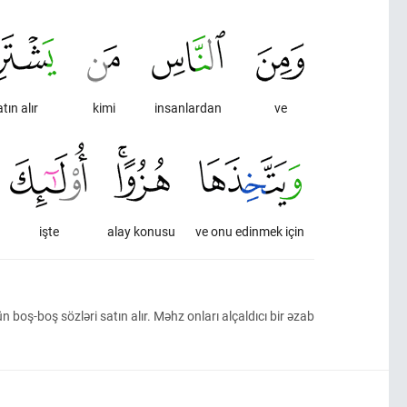
tın alır
kimi
insanlardan
ve
işte
alay konusu
ve onu edinmek için
boş-boş sözləri satın alır. Məhz onları alçaldıcı bir əzab