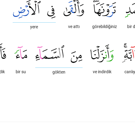
ve attı
görebildiğiniz
bir 
yere
rdik
bir su
ve indirdik
canlıy
gökten