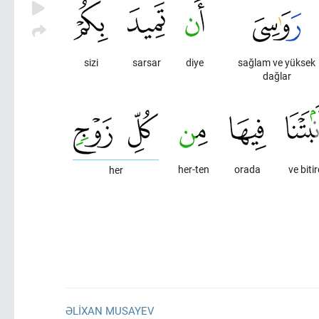
sizi
sarsar
diye
sağlam ve yüksek
dağlar
her-ten
orada
ve biti
her
ƏLIXAN MUSAYEV