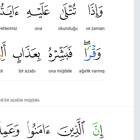
etlerimiz
ona
okunduğu
ve zaman
lı
bir azabı
ona müjdele
ağırlık varmış
lı bir əzabla müjdələ.