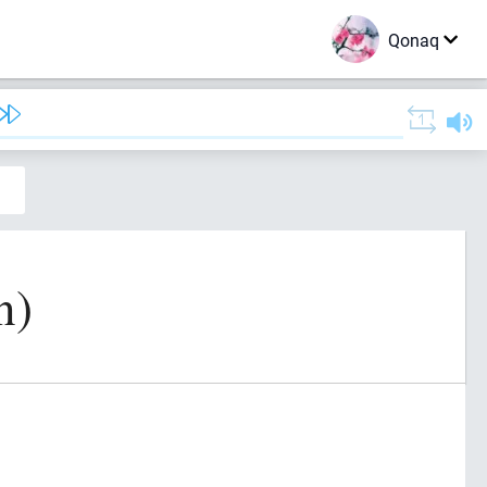
Qonaq
n)