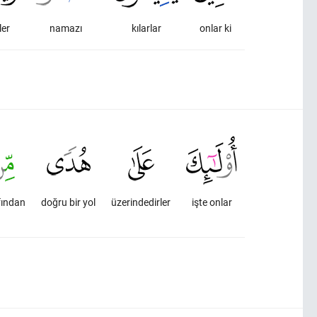
ler
namazı
kılarlar
onlar ki
fından
doğru bir yol
üzerindedirler
işte onlar