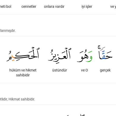
meti bol
cennetler
onlara vardır
iyi işler
ve 
rlanmışdır.
hüküm ve hikmet
üstündür
ve O
gerçek
sahibidir
lidir, Hikmət sahibidir.