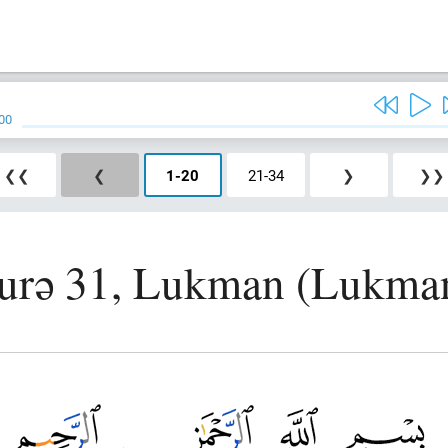
00
❮❮
❮
1
-
20
21
-
34
❯
❯❯
urə 31, Lukman (Lukma