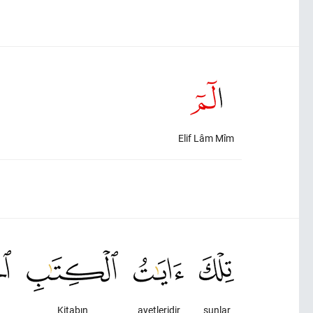
Elif Lâm Mîm
Kitabın
ayetleridir
şunlar