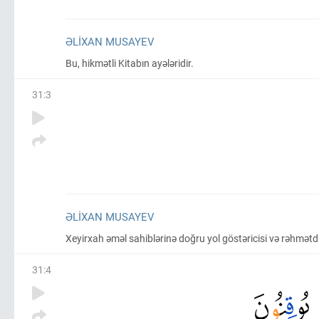
ƏLIXAN MUSAYEV
Bu, hikmətli Kitabın ayələridir.
31
:
3
ƏLIXAN MUSAYEV
Xeyirxah əməl sahiblərinə doğru yol göstəricisi və rəhmətdi
31
:
4