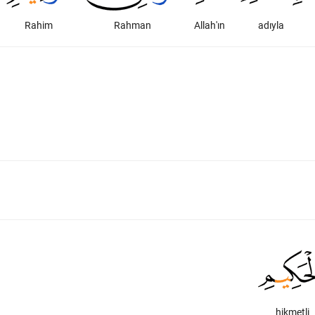
Rahim
Rahman
Allah'ın
adıyla
hikmetli