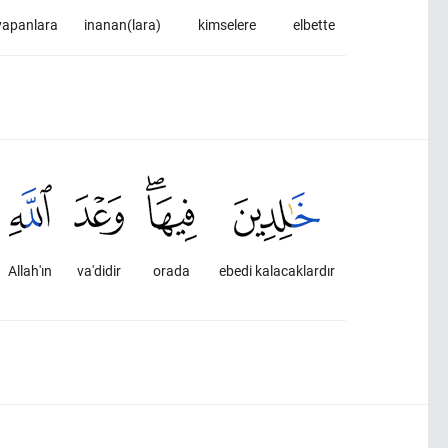
yapanlara
inanan(lara)
kimselere
elbette
Allah'ın
va'didir
orada
ebedi kalacaklardır