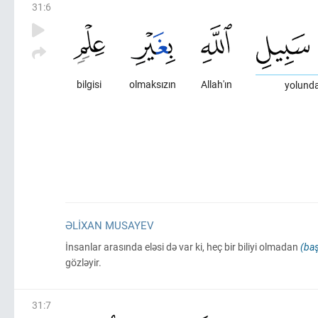
31
:
6
bilgisi
olmaksızın
Allah'ın
yolund
ƏLIXAN MUSAYEV
İnsanlar arasında eləsi də var ki, heç bir biliyi olmadan
(baş
gözləyir.
31
:
7