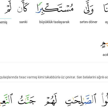
sanki
büyüklük taslayarak
sırtını döner
ay
tmemiş
acık
qlarında tıxac varmış kimi təkəbbürlə üz çevirər. Sən belələrini ağrılı-acı