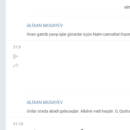
ni'
ƏLIXAN MUSAYEV
İman gətirib yaxşı işlər görənlər üçün Nəim cənnətləri hazı
31
:
9
ƏLIXAN MUSAYEV
Onlar orada əbədi qalacaqlar. Allahın vədi haqdır. O, Qüdrət
31
:
10