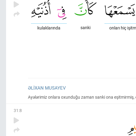
sanki
kulaklarında
onları hiç işi
ƏLIXAN MUSAYEV
Ayələrimiz onlara oxunduğu zaman sanki ona eşitmirmiş, qula
31
:
8