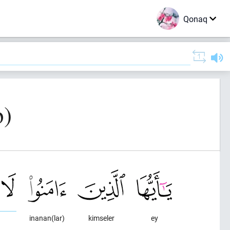
Qonaq
b)
inanan(lar)
kimseler
ey