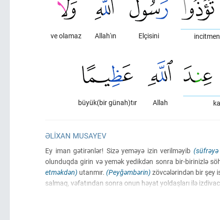
ve olamaz
Allah'ın
Elçisini
incitmen
büyük(bir günah)tır
Allah
ka
ƏLIXAN MUSAYEV
Ey iman gətirənlər! Sizə yeməyə izin verilməyib
(süfrəyə
olunduqda girin və yemək yedikdən sonra bir-birinizlə s
etməkdən)
utanmır.
(Peyğəmbərin)
zövcələrindən bir şey i
salmaq, vəfatından sonra onun həyat yoldaşları ilə izdiva