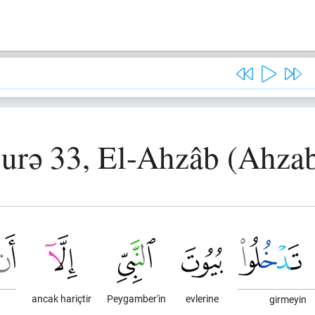
urə 33, El-Ahzâb (Ahza
ancak hariçtir
Peygamber'in
evlerine
girmeyin