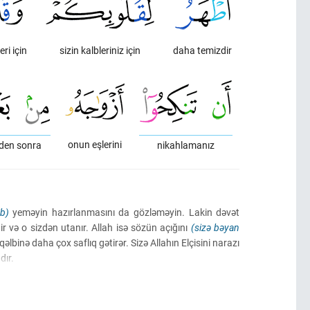
eri için
sizin kalbleriniz için
daha temizdir
onun eşlerini
nden sonra
nikahlamanız
ib)
yeməyin hazırlanmasını da gözləməyin. Lakin dəvət
 və o sizdən utanır. Allah isə sözün açığını
(sizə bəyan
lbinə daha çox saflıq gətirər. Sizə Allahın Elçisini narazı
dır.