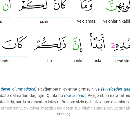
ve olamaz
ve onların kalbl
iz
sizin
bu
çünkü
asla
tında
kendisi
 dəvət olunmadıqca)
Peyğəmbərin evlərinə girməyin və
(əvvəlcədən gəl
öhbətə dalmadan dağılışın. Çünki bu
(hərəkətiniz)
Peyğəmbəri narahat edir
stədikdə, pərdə arxasından istəyin. Bu həm sizin qəlbinizə, həm də onların qə
c etmək qətiyyən yolverilməzdir. Həqiqətən, bu, Allah yanında böyük günah
Mətni aç