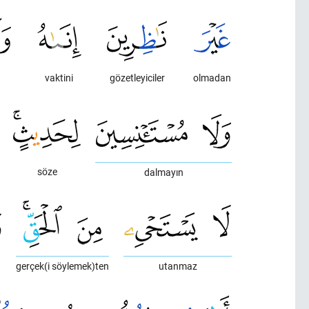
vaktini
gözetleyiciler
olmadan
söze
dalmayın
n
gerçek(i söylemek)ten
utanmaz