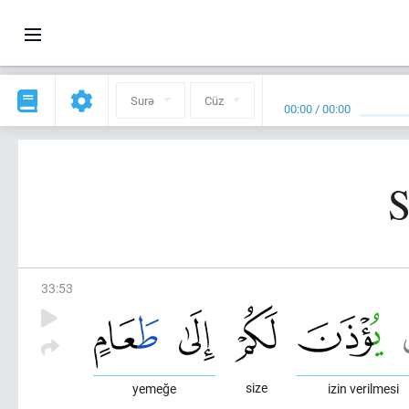
Surə
Cüz
00:00
/
00:00
S
33
:
53
size
yemeğe
izin verilmesi