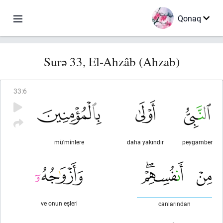
Qonaq
Surə 33, El-Ahzâb (Ahzab)
33
:
6
mü'minlere
daha yakındır
peygamber
ve onun eşleri
canlarından