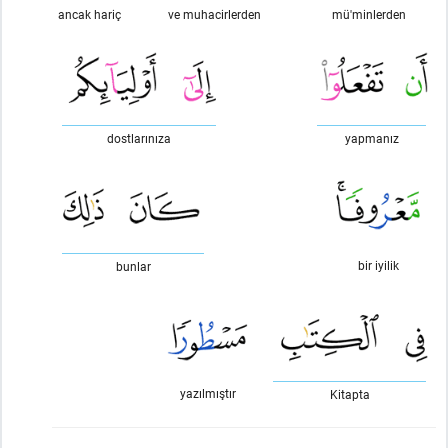
ancak hariç
ve muhacirlerden
mü'minlerden
dostlarınıza
yapmanız
bir iyilik
bunlar
yazılmıştır
Kitapta