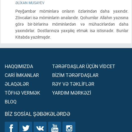
ƏLIXAN MUSAYEV
Peyğəmbər möminlərə onların özlərindən daha yaxındır.
Zövcələri isə möminlərin analarıdır. Qohumlar Allahın yazısına
görə bir-birlərinə möminlərdən və mühacirlərdən daha
yaxındırlar. Dostlarınıza yaxşılıq etmək isə istisnadır. Bunlar
Kitabda yazılmışdır.
HAQQIMIZDA
TƏRƏFDAŞLAR ÜÇÜN VİDCET
CARİ İMKANLAR
BİZİM TƏRƏFDAŞLAR
ƏLAQƏLƏR
RƏY VƏ TƏKLİFLƏR
TÖFHƏ VERMƏK
YARDIM MƏRKƏZİ
BLOQ
BIZ SOSIAL ŞƏBƏKƏLƏRDƏ