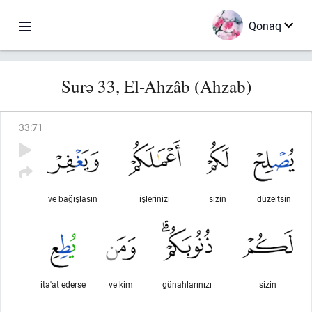
Qonaq
Surə 33, El-Ahzâb (Ahzab)
33
:
71
ve bağışlasın
işlerinizi
sizin
düzeltsin
ita'at ederse
ve kim
günahlarınızı
sizin