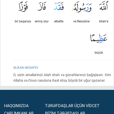
bir başarıya
ermiş olur
elbette
ve Resulüne
Allah'a
büyük
ƏLIXAN MUSAYEV
O, sizin əməllərinizi islah etsin və günahlarınızı bağışlasın. Kim
Allaha və Onun rəsuluna itaət etsə, böyük bir uğur qazanar.
HAQQIMIZDA
TƏRƏFDAŞLAR ÜÇÜN VİDCET
CARİ İMKANLAR
BİZİM TƏRƏFDAŞLAR