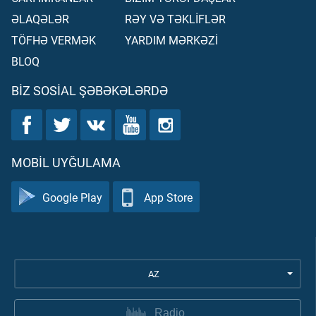
ƏLAQƏLƏR
RƏY VƏ TƏKLİFLƏR
TÖFHƏ VERMƏK
YARDIM MƏRKƏZİ
BLOQ
BIZ SOSIAL ŞƏBƏKƏLƏRDƏ
MOBIL UYĞULAMA
Google Play
App Store
AZ
Radio