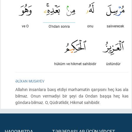
ve O
onu
salıverecek
O'ndan sonra
hüküm ve hikmet sahibidir
üstündür
ƏLIXAN MUSAYEV
Allahın insanlara bəxş etdiyi mərhəmətin qarşısını heç kəs ala
bilməz. Onun vermədiyi bir şeyi də Ondan başqa heç kəs
göndərə bilməz. O, Qüdrətlidir, Hikmət sahibidir.
HAQQIMIZDA
TƏRƏFDAŞLAR ÜÇÜN VİDCET