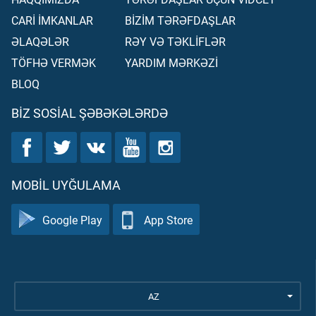
CARİ İMKANLAR
BİZİM TƏRƏFDAŞLAR
ƏLAQƏLƏR
RƏY VƏ TƏKLİFLƏR
TÖFHƏ VERMƏK
YARDIM MƏRKƏZİ
BLOQ
BIZ SOSIAL ŞƏBƏKƏLƏRDƏ
MOBIL UYĞULAMA
Google Play
App Store
AZ