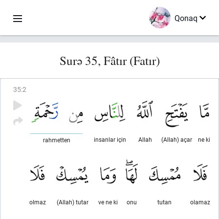
Qonaq
Surə 35, Fâtır (Fatır)
35
:
2
insanlar için
Allah
(Allah) açar
ne ki
rahmetten
olmaz
(Allah) tutar
ve ne ki
onu
tutan
olamaz