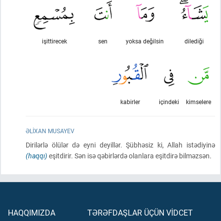
işittirecek
sen
yoksa değilsin
dilediği
kabirler
içindeki
kimselere
ƏLIXAN MUSAYEV
Dirilərlə ölülər də eyni deyillər. Şübhəsiz ki, Allah istədiyinə
(haqqı)
eşitdirir. Sən isə qəbirlərdə olanlara eşitdirə bilməzsən.
HAQQIMIZDA
TƏRƏFDAŞLAR ÜÇÜN VİDCET