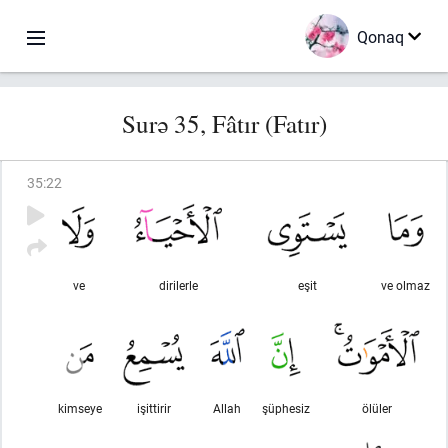
Qonaq
Surə 35, Fâtır (Fatır)
35
:
22
ve
dirilerle
eşit
ve olmaz
kimseye
işittirir
Allah
şüphesiz
ölüler