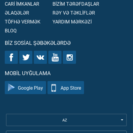
CARİ İMKANLAR
BİZİM TƏRƏFDAŞLAR
ƏLAQƏLƏR
RƏY VƏ TƏKLİFLƏR
TÖFHƏ VERMƏK
YARDIM MƏRKƏZİ
BLOQ
BIZ SOSIAL ŞƏBƏKƏLƏRDƏ
MOBIL UYĞULAMA
Google Play
App Store
AZ