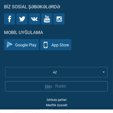
BIZ SOSIAL ŞƏBƏKƏLƏRDƏ
MOBIL UYĞULAMA
Google Play
App Store
AZ
Radio
İstifadə şərtləri
Məxfilik siyasəti
©
2026
Quran Academy