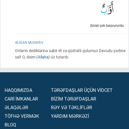
(bize) çok başvururdu
ƏLIXAN MUSAYEV
Onların dediklərinə səbir et və qüdrətli qulumuz Davudu yadına
sal! O, daim
(Allaha)
üz tutardı.
HAQQIMIZDA
TƏRƏFDAŞLAR ÜÇÜN VİDCET
CARİ İMKANLAR
BİZİM TƏRƏFDAŞLAR
ƏLAQƏLƏR
RƏY VƏ TƏKLİFLƏR
TÖFHƏ VERMƏK
YARDIM MƏRKƏZİ
BLOQ