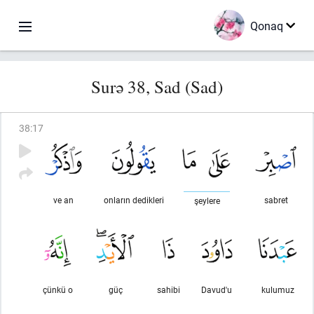
Qonaq
Surə 38, Sad (Sad)
38
:
17
ve an
onların dedikleri
sabret
şeylere
çünkü o
güç
sahibi
Davud'u
kulumuz