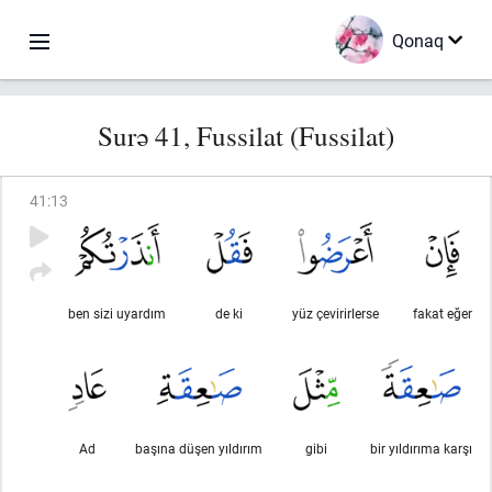
Qonaq
Surə 41, Fussilat (Fussilat)
41
:
13
ben sizi uyardım
de ki
yüz çevirirlerse
fakat eğer
Ad
başına düşen yıldırım
gibi
bir yıldırıma karşı