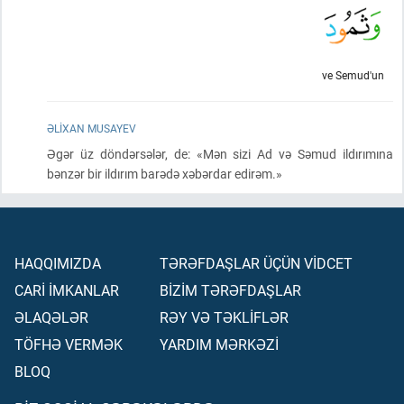
ve Semud'un
ƏLIXAN MUSAYEV
Əgər üz döndərsələr, de: «Mən sizi Ad və Səmud ildırımına
bənzər bir ildırım barədə xəbərdar edirəm.»
HAQQIMIZDA
TƏRƏFDAŞLAR ÜÇÜN VİDCET
CARİ İMKANLAR
BİZİM TƏRƏFDAŞLAR
ƏLAQƏLƏR
RƏY VƏ TƏKLİFLƏR
TÖFHƏ VERMƏK
YARDIM MƏRKƏZİ
BLOQ