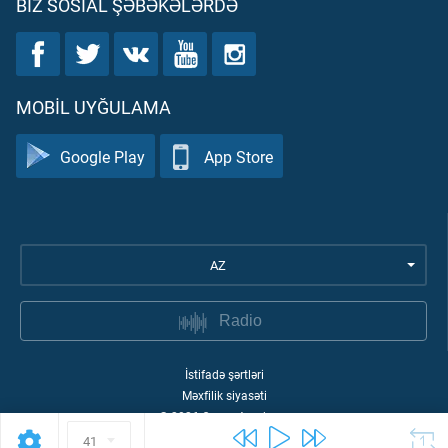
BIZ SOSIAL ŞƏBƏKƏLƏRDƏ
MOBIL UYĞULAMA
Google Play
App Store
AZ
Radio
İstifadə şərtləri
Məxfilik siyasəti
©
2026
Quran Academy
41