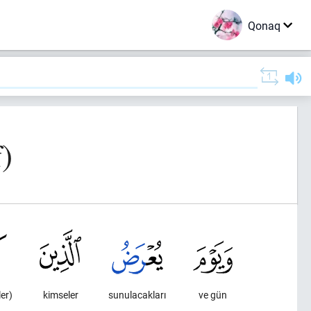
Qonaq
)
ler)
kimseler
sunulacakları
ve gün