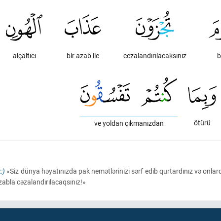
alçaltıcı
bir azab ile
cezalandırılacaksınız
b
ötürü
ve yoldan çıkmanızdan
:)
«Siz dünya həyatınızda pak nemətlərinizi sərf edib qurtardınız və onlar
zabla cəzalandırılacaqsınız!»