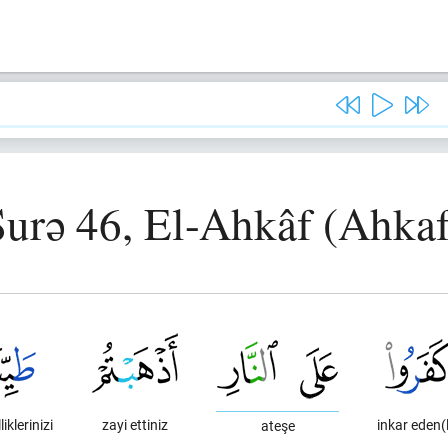
Surə 46, El-Ahkâf (Ahkaf
iklerinizi
zayi ettiniz
inkar eden(
ateşe