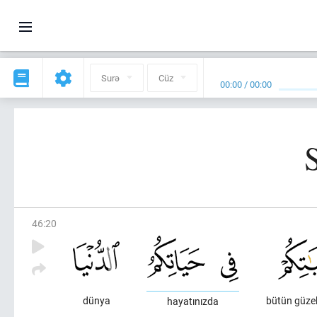
Surə
Cüz
00:00
/
00:00
46
:
20
dünya
bütün güzell
hayatınızda