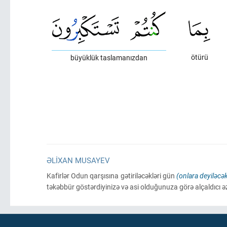
ötürü
büyüklük taslamanızdan
ƏLIXAN MUSAYEV
Kafirlər Odun qarşısına gətiriləcəkləri gün
(onlara deyiləcək
təkəbbür göstərdiyinizə və asi olduğunuza görə alçaldıcı ə