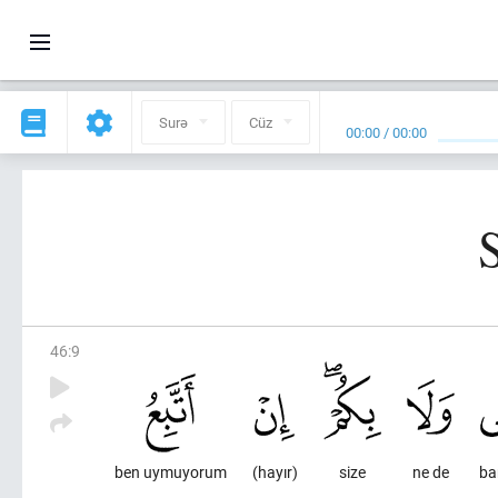
Surə
Cüz
00:00
/
00:00
46
:
9
ben uymuyorum
(hayır)
size
ne de
ba