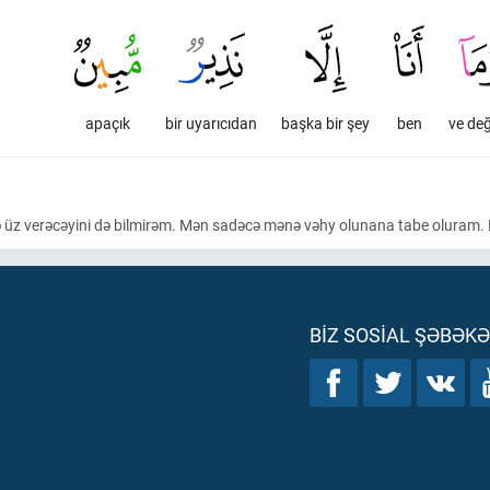
apaçık
bir uyarıcıdan
başka bir şey
ben
ve değ
nə üz verəcəyini də bilmirəm. Mən sadəcə mənə vəhy olunana tabe oluram.
BIZ SOSIAL ŞƏBƏK