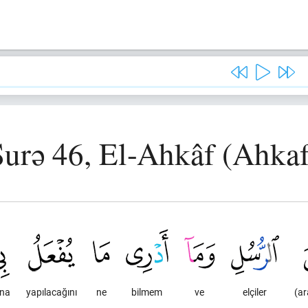
Surə 46, El-Ahkâf (Ahkaf
na
yapılacağını
ne
bilmem
ve
elçiler
(ar