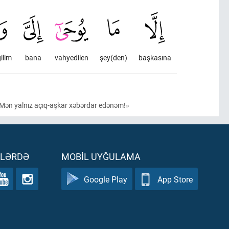
ilim
bana
vahyedilen
şey(den)
başkasına
 Mən yalnız açıq-aşkar xəbərdar edənəm!»
ƏLƏRDƏ
MOBIL UYĞULAMA
Google Play
App Store