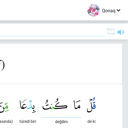
Qonaq
)
asında)
türedi biri
de ki
değilim