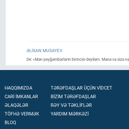
ƏLIXAN MUSAYEV
De: «Mən peyğəmbərlərin birincisi deyiləm. Mənə və sizə 
HAQQIMIZDA
TƏRƏFDAŞLAR ÜÇÜN VİDCET
CARİ İMKANLAR
BİZİM TƏRƏFDAŞLAR
ƏLAQƏLƏR
RƏY VƏ TƏKLİFLƏR
TÖFHƏ VERMƏK
YARDIM MƏRKƏZİ
BLOQ