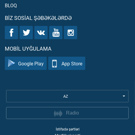
BLOQ
BIZ SOSIAL ŞƏBƏKƏLƏRDƏ
MOBIL UYĞULAMA
Google Play
App Store
AZ
Radio
İstifadə şərtləri