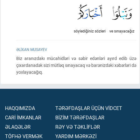
söylediğiniz sözleri
ve sınayacağız
ƏLIXAN MUSAYEV
Biz aranızdakı mücahidləri və səbir edənləri ayırd edib üzə
çıxardanadək sizi mütləq sınayacaq və barənizdəki xəbərləri də
yoxlayacağıq.
HAQQIMIZDA
TƏRƏFDAŞLAR ÜÇÜN VİDCET
CARİ İMKANLAR
BİZİM TƏRƏFDAŞLAR
ƏLAQƏLƏR
RƏY VƏ TƏKLİFLƏR
TÖFHƏ VERMƏK
YARDIM MƏRKƏZİ