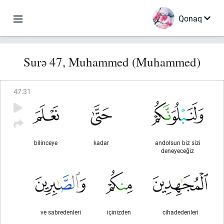
Qonaq
Surə 47, Muhammed (Muhammed)
47
:
31
bilinceye
kadar
andolsun biz sizi
deneyeceğiz
ve sabredenleri
içinizden
cihadedenleri