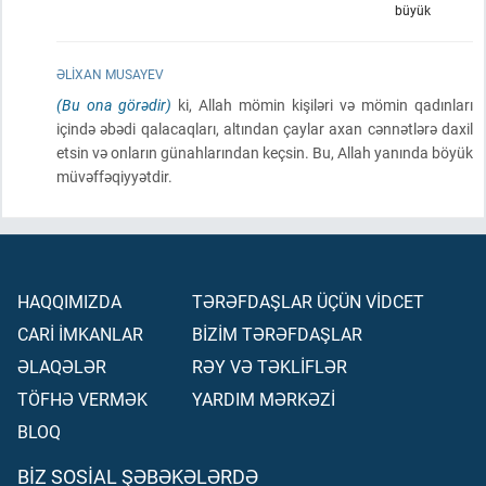
büyük
ƏLIXAN MUSAYEV
(Bu ona görədir)
ki, Allah mömin kişiləri və mömin qadınları
içində əbədi qalacaqları, altından çaylar axan cənnətlərə daxil
etsin və onların günahlarından keçsin. Bu, Allah yanında böyük
müvəffəqiyyətdir.
HAQQIMIZDA
TƏRƏFDAŞLAR ÜÇÜN VİDCET
CARİ İMKANLAR
BİZİM TƏRƏFDAŞLAR
ƏLAQƏLƏR
RƏY VƏ TƏKLİFLƏR
TÖFHƏ VERMƏK
YARDIM MƏRKƏZİ
BLOQ
BIZ SOSIAL ŞƏBƏKƏLƏRDƏ