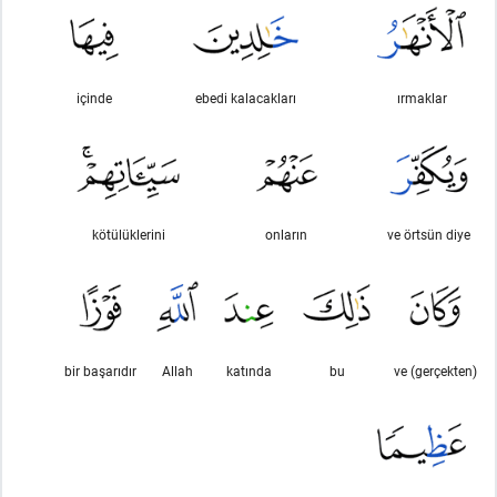
içinde
ebedi kalacakları
ırmaklar
kötülüklerini
onların
ve örtsün diye
bir başarıdır
Allah
katında
bu
ve (gerçekten)