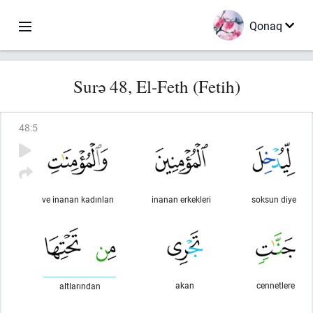
Qonaq
Surə 48, El-Feth (Fetih)
48
:
5
ve inanan kadınları
inanan erkekleri
soksun diye
akan
cennetlere
altlarından