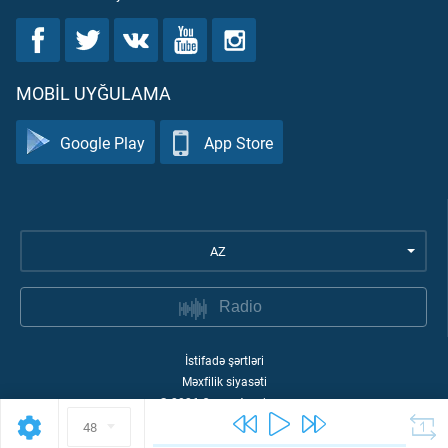
MOBIL UYĞULAMA
Google Play
App Store
AZ
Radio
İstifadə şərtləri
Məxfilik siyasəti
©
2026
Quran Academy
48