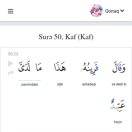
Qonaq
Surə 50, Kaf (Kaf)
50
:
23
işte
arkadaşı
ve dedi ki
yanımdaki
hazır