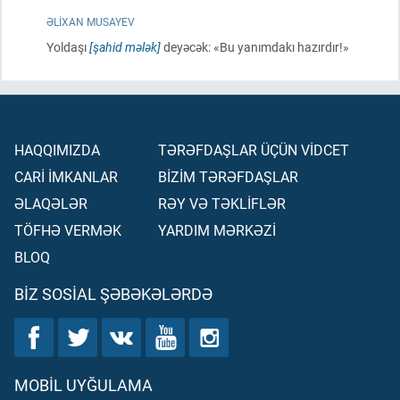
ƏLIXAN MUSAYEV
Yoldaşı
[şahid mələk]
deyəcək: «Bu yanımdakı hazırdır!»
HAQQIMIZDA
TƏRƏFDAŞLAR ÜÇÜN VİDCET
CARİ İMKANLAR
BİZİM TƏRƏFDAŞLAR
ƏLAQƏLƏR
RƏY VƏ TƏKLİFLƏR
TÖFHƏ VERMƏK
YARDIM MƏRKƏZİ
BLOQ
BIZ SOSIAL ŞƏBƏKƏLƏRDƏ
MOBIL UYĞULAMA