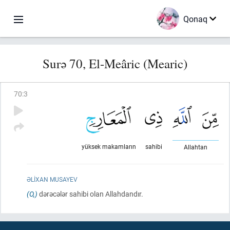
Qonaq
Surə 70, El-Meâric (Mearic)
70
:
3
yüksek makamların
sahibi
Allahtan
ƏLIXAN MUSAYEV
(O,)
dərəcələr sahibi olan Allahdandır.