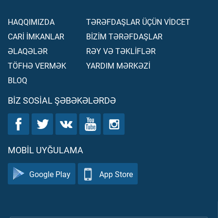
HAQQIMIZDA
TƏRƏFDAŞLAR ÜÇÜN VİDCET
CARİ İMKANLAR
BİZİM TƏRƏFDAŞLAR
ƏLAQƏLƏR
RƏY VƏ TƏKLİFLƏR
TÖFHƏ VERMƏK
YARDIM MƏRKƏZİ
BLOQ
BIZ SOSIAL ŞƏBƏKƏLƏRDƏ
MOBIL UYĞULAMA
Google Play
App Store