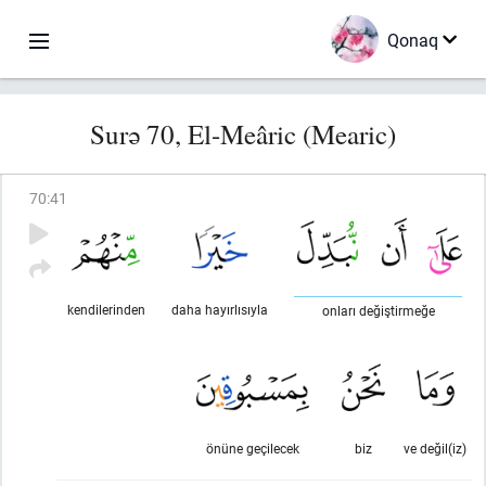
Qonaq
Surə 70, El-Meâric (Mearic)
70
:
41
kendilerinden
daha hayırlısıyla
onları değiştirmeğe
önüne geçilecek
biz
ve değil(iz)