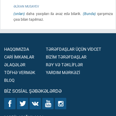
ƏLIXAN MUSAYEV
(onları)
daha yaxşıları ilə əvəz edə bilərik.
(Bunda)
qarşımıza
çıxa bilən tapılmaz.
HAQQIMIZDA
TƏRƏFDAŞLAR ÜÇÜN VİDCET
CARİ İMKANLAR
BİZİM TƏRƏFDAŞLAR
ƏLAQƏLƏR
RƏY VƏ TƏKLİFLƏR
TÖFHƏ VERMƏK
YARDIM MƏRKƏZİ
BLOQ
BIZ SOSIAL ŞƏBƏKƏLƏRDƏ