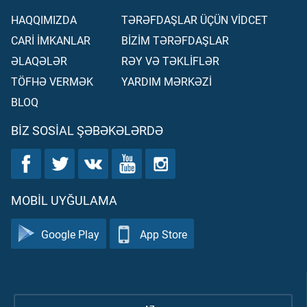
HAQQIMIZDA
TƏRƏFDAŞLAR ÜÇÜN VİDCET
CARİ İMKANLAR
BİZİM TƏRƏFDAŞLAR
ƏLAQƏLƏR
RƏY VƏ TƏKLİFLƏR
TÖFHƏ VERMƏK
YARDIM MƏRKƏZİ
BLOQ
BIZ SOSIAL ŞƏBƏKƏLƏRDƏ
MOBIL UYĞULAMA
Google Play
App Store