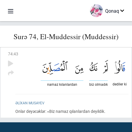
Qonaq
Surə 74, El-Muddessir (Muddessir)
74
:
43
dediler ki
namaz kılanlardan
biz olmadık
ƏLIXAN MUSAYEV
Onlar deyəcəklər: «Biz namaz qılanlardan deyildik.