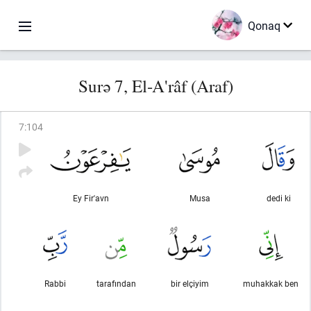
Qonaq
Surə 7, El-A'râf (Araf)
7
:
104
Ey Fir'avn
Musa
dedi ki
Rabbi
tarafından
bir elçiyim
muhakkak ben