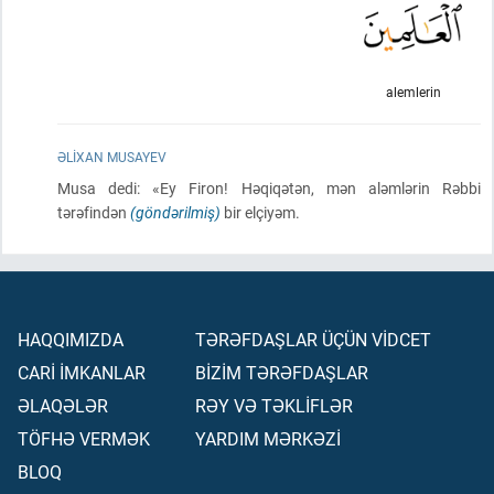
alemlerin
ƏLIXAN MUSAYEV
Musa dedi: «Ey Firon! Həqiqətən, mən aləmlərin Rəbbi
tərəfindən
(göndərilmiş)
bir elçiyəm.
HAQQIMIZDA
TƏRƏFDAŞLAR ÜÇÜN VİDCET
CARİ İMKANLAR
BİZİM TƏRƏFDAŞLAR
ƏLAQƏLƏR
RƏY VƏ TƏKLİFLƏR
TÖFHƏ VERMƏK
YARDIM MƏRKƏZİ
BLOQ