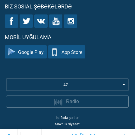
BIZ SOSIAL ŞƏBƏKƏLƏRDƏ
MOBIL UYĞULAMA
Google Play
App Store
AZ
Radio
İstifadə şərtləri
Məxfilik siyasəti
©
2026
Quran Academy