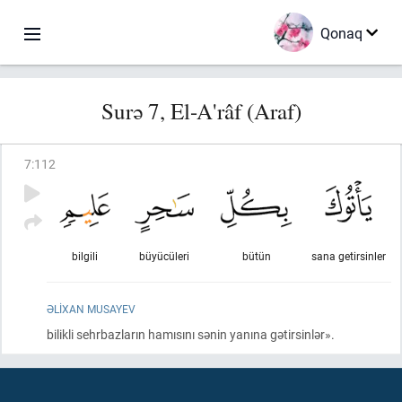
Qonaq
Surə 7, El-A'râf (Araf)
7
:
112
bilgili
büyücüleri
bütün
sana getirsinler
ƏLIXAN MUSAYEV
bilikli sehrbazların hamısını sənin yanına gətirsinlər».