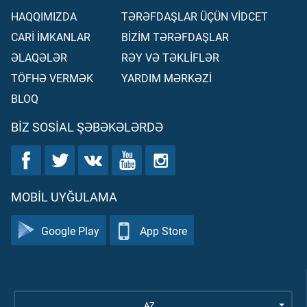
HAQQIMIZDA
TƏRƏFDAŞLAR ÜÇÜN VİDCET
CARİ İMKANLAR
BİZİM TƏRƏFDAŞLAR
ƏLAQƏLƏR
RƏY VƏ TƏKLİFLƏR
TÖFHƏ VERMƏK
YARDIM MƏRKƏZİ
BLOQ
BIZ SOSIAL ŞƏBƏKƏLƏRDƏ
MOBIL UYĞULAMA
Google Play
App Store
AZ