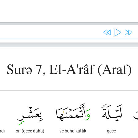
Surə 7, El-A'râf (Araf)
ndı
on (gece daha)
ve buna kattık
gece