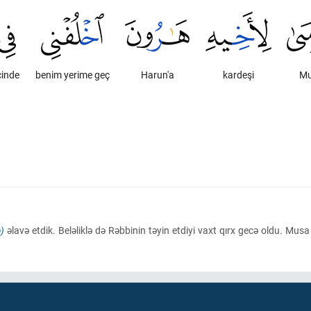
çinde
benim yerime geç
Harun'a
kardeşi
M
)
əlavə etdik. Beləliklə də Rəbbinin təyin etdiyi vaxt qırx gecə oldu. Mus