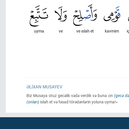
uyma
ve
ve ıslah et
kavmim
i
ƏLIXAN MUSAYEV
Biz Musaya otuz gecəlik vədə verdik və buna on
(gecə də
(onları)
islah et və fəsad törədənlərin yoluna uyma!»