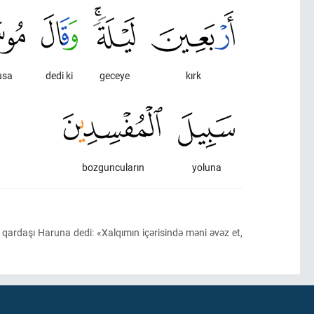
usa
dedi ki
geceye
kırk
bozguncuların
yoluna
a qardaşı Haruna dedi: «Xalqımın içərisində məni əvəz et,