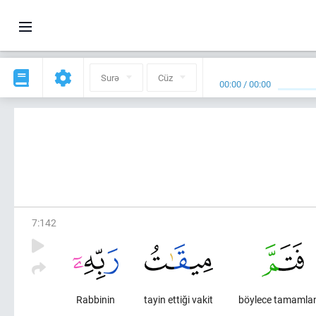
Surə
Cüz
00:00
/
00:00
7
:
142
Rabbinin
tayin ettiği vakit
böylece tamamla