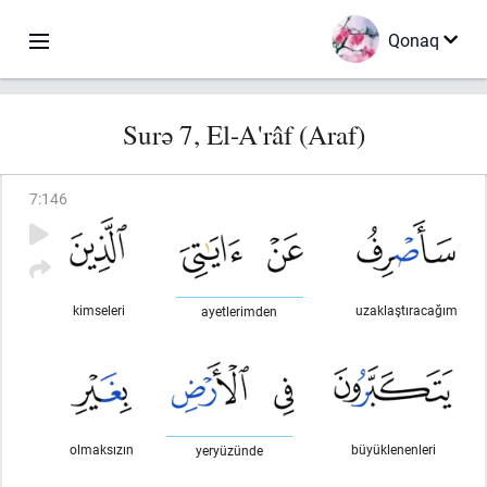
Qonaq
Surə 7, El-A'râf (Araf)
7
:
146
kimseleri
uzaklaştıracağım
ayetlerimden
olmaksızın
büyüklenenleri
yeryüzünde