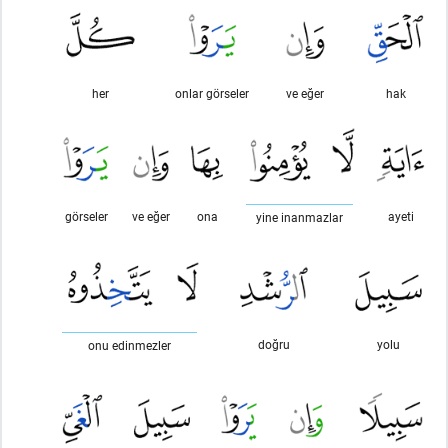
her
onlar görseler
ve eğer
hak
görseler
ve eğer
ona
ayeti
yine inanmazlar
doğru
yolu
onu edinmezler