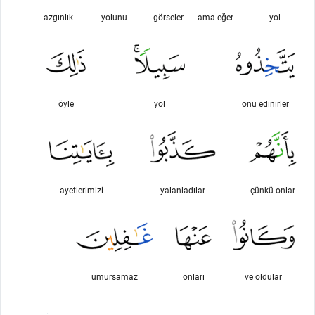
azgınlık
yolunu
görseler
ama eğer
yol
öyle
yol
onu edinirler
ayetlerimizi
yalanladılar
çünkü onlar
umursamaz
onları
ve oldular