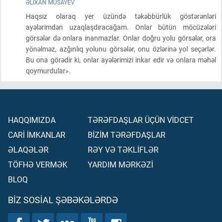
ƏLIXAN MUSAYEV
Haqsız olaraq yer üzündə təkəbbürlük göstərənləri
ayələrimdən uzaqlaşdıracağam. Onlar bütün möcüzələri
görsələr də onlara inanmazlar. Onlar doğru yolu görsələr, ora
yönəlməz, azğınlıq yolunu görsələr, onu özlərinə yol seçərlər.
Bu ona görədir ki, onlar ayələrimizi inkar edir və onlara məhəl
qoymurdular».
HAQQIMIZDA
TƏRƏFDAŞLAR ÜÇÜN VİDCET
CARİ İMKANLAR
BİZİM TƏRƏFDAŞLAR
ƏLAQƏLƏR
RƏY VƏ TƏKLİFLƏR
TÖFHƏ VERMƏK
YARDIM MƏRKƏZİ
BLOQ
BIZ SOSIAL ŞƏBƏKƏLƏRDƏ