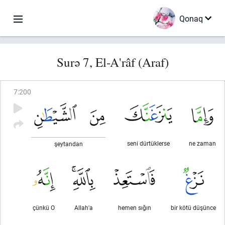
Qonaq
Surə 7, El-A'râf (Araf)
7
:
200
seni dürtüklerse
ne zaman
şeytandan
çünkü O
Allah'a
hemen sığın
bir kötü düşünce