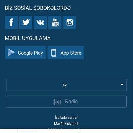
BIZ SOSIAL ŞƏBƏKƏLƏRDƏ
MOBIL UYĞULAMA
Google Play
App Store
AZ
Radio
İstifadə şərtləri
Məxfilik siyasəti
©
2026
Quran Academy