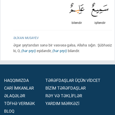
bilendir
işitendir
ƏLIXAN MUSAYEV
Əgər şeytandan sənə bir vəsvəsə gəlsə, Allaha sığın. Şübhəsiz
ki, O,
(hər şeyi)
eşidəndir,
(hər şeyi)
biləndir.
HAQQIMIZDA
TƏRƏFDAŞLAR ÜÇÜN VİDCET
CARİ İMKANLAR
BİZİM TƏRƏFDAŞLAR
ƏLAQƏLƏR
RƏY VƏ TƏKLİFLƏR
TÖFHƏ VERMƏK
YARDIM MƏRKƏZİ
BLOQ