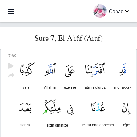
Qonaq
Surə 7, El-A'râf (Araf)
7
:
89
yalan
Allah'ın
üzerine
atmış oluruz
muhakkak
sonra
tekrar ona dönersek
eğer
sizin dininize