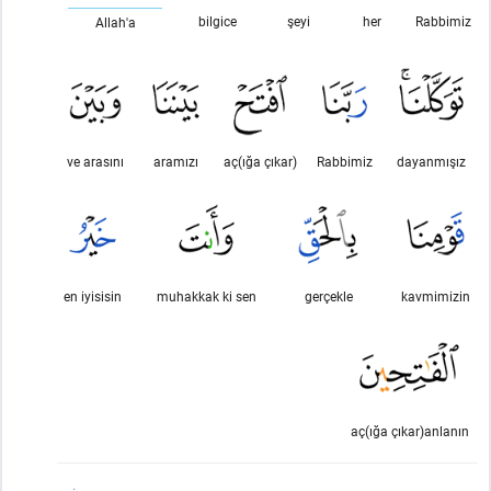
bilgice
şeyi
her
Rabbimiz
Allah'a
ve arasını
aramızı
aç(ığa çıkar)
Rabbimiz
dayanmışız
en iyisisin
muhakkak ki sen
gerçekle
kavmimizin
aç(ığa çıkar)anlanın