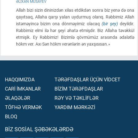
ƏLIXAN MUSAYEV
Allah bizi sizin dininizdən xilas etdikdən sonra biz yenə də ona
qayıtsaq, Allaha qarşı yalan uydurmuş olarıq. Rəbbimiz Allah
istəməyincə bizim ona dönməyimiz olacaq
(bir şey)
deyildir.
Rəbbimiz elmi ilə hər şeyi əhatə etmişdir. Biz Allaha təvəkkül
etmişik. Ey Rəbbimiz! Bizimlə qövmümüz arasında ədalətlə
hökm ver. Axı Sən hökm verənlərin ən yaxşısısan.»
HAQQIMIZDA
TƏRƏFDAŞLAR ÜÇÜN VİDCET
CARİ İMKANLAR
BİZİM TƏRƏFDAŞLAR
ƏLAQƏLƏR
RƏY VƏ TƏKLİFLƏR
TÖFHƏ VERMƏK
YARDIM MƏRKƏZİ
BLOQ
BIZ SOSIAL ŞƏBƏKƏLƏRDƏ