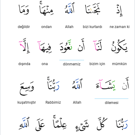
değildir
ondan
Allah
bizi kurtardı
ne zaman ki
dışında
ona
bizim için
mümkün
dönmemiz
kuşatmıştır
Rabbimiz
Allah
dilemesi