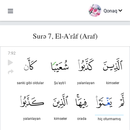
Qonaq
Surə 7, El-A'râf (Araf)
7
:
92
sanki gibi oldular
Şu'ayb'i
yalanlayan
kimseler
yalanlayan
kimseler
orada
hiç oturmamış