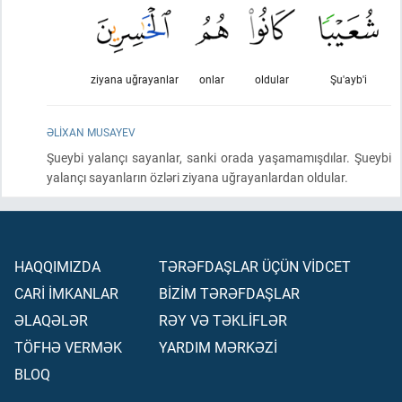
ziyana uğrayanlar
onlar
oldular
Şu'ayb'i
ƏLIXAN MUSAYEV
Şueybi yalançı sayanlar, sanki orada yaşamamışdılar. Şueybi
yalançı sayanların özləri ziyana uğrayanlardan oldular.
HAQQIMIZDA
TƏRƏFDAŞLAR ÜÇÜN VİDCET
CARİ İMKANLAR
BİZİM TƏRƏFDAŞLAR
ƏLAQƏLƏR
RƏY VƏ TƏKLİFLƏR
TÖFHƏ VERMƏK
YARDIM MƏRKƏZİ
BLOQ