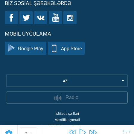
BIZ SOSIAL ŞƏBƏKƏLƏRDƏ
MOBIL UYĞULAMA
Google Play
App Store
AZ
Radio
İstifadə şərtləri
Məxfilik siyasəti
©
2026
Quran Academy
7