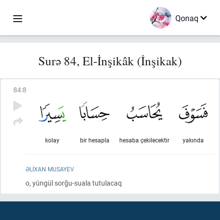
Qonaq
Surə 84, El-İnşikâk (İnşikak)
84
:
8
kolay
bir hesapla
hesaba çekilecektir
yakında
ƏLIXAN MUSAYEV
o, yüngül sorğu-suala tutulacaq