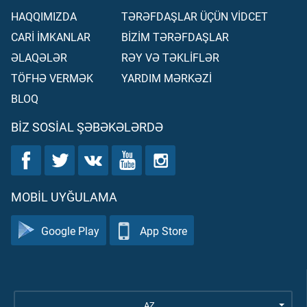
HAQQIMIZDA
TƏRƏFDAŞLAR ÜÇÜN VİDCET
CARİ İMKANLAR
BİZİM TƏRƏFDAŞLAR
ƏLAQƏLƏR
RƏY VƏ TƏKLİFLƏR
TÖFHƏ VERMƏK
YARDIM MƏRKƏZİ
BLOQ
BIZ SOSIAL ŞƏBƏKƏLƏRDƏ
MOBIL UYĞULAMA
Google Play
App Store
AZ