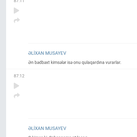
87
:
11
ƏLIXAN MUSAYEV
Ən bədbəxt kimsələr isə onu qulaqardına vurarlar.
87
:
12
ƏLIXAN MUSAYEV