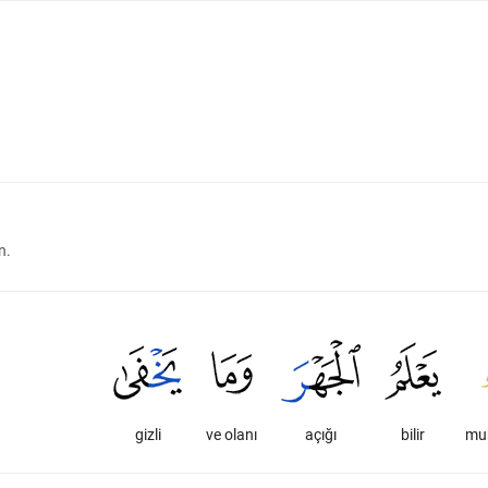
n.
gizli
ve olanı
açığı
bilir
mu