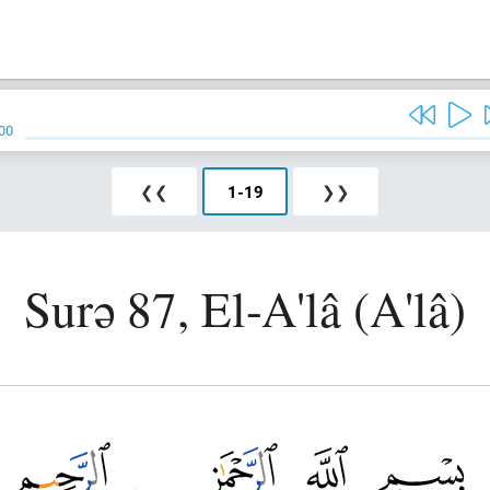
00
❮❮
1
-
19
❯❯
Surə 87, El-A'lâ (A'lâ)