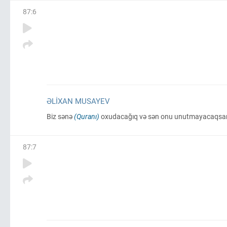
87
:
6
ƏLIXAN MUSAYEV
Biz sənə
(Quranı)
oxudacağıq və sən onu unutmayacaqsa
87
:
7