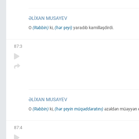
ƏLIXAN MUSAYEV
O
(Rəbbin)
ki,
(hər şeyi)
yaradıb kamilləşdirdi.
87
:
3
ƏLIXAN MUSAYEV
O
(Rəbbin)
ki,
(hər şeyin müqəddəratını)
əzəldən müəyyən e
87
:
4