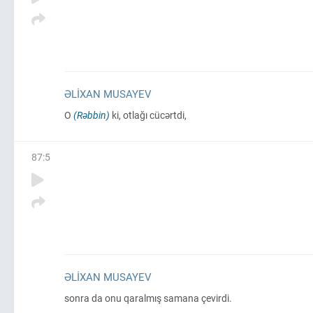
ƏLIXAN MUSAYEV
O
(Rəbbin)
ki, otlağı cücərtdi,
87
:
5
ƏLIXAN MUSAYEV
sonra da onu qaralmış samana çevirdi.