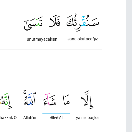
sana okutacağız
unutmayacaksın
hakkak O
Allah'ın
yalnız başka
dilediği