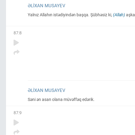
ƏLIXAN MUSAYEV
Yalnız Allahın istədiyindən başqa. Şübhəsiz ki,
(Allah)
aşkarı
87
:
8
ƏLIXAN MUSAYEV
Səni ən asan olana müvəffəq edərik.
87
:
9