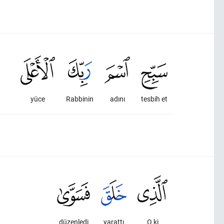
yüce
Rabbinin
adını
tesbih et
düzenledi
yarattı
O ki