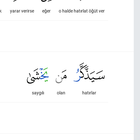
k
yarar verirse
eğer
o halde hatırlat öğüt ver
saygılı
olan
hatırlar