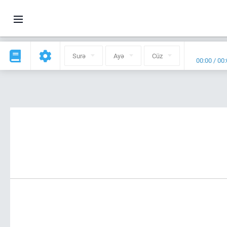
Surə
Ayə
Cüz
00:00
/
00: