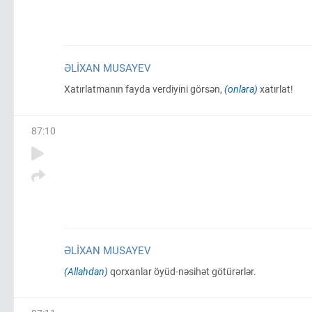
ƏLIXAN MUSAYEV
Xatırlatmanın fayda verdiyini görsən,
(onlara)
xatırlat!
87
:
10
ƏLIXAN MUSAYEV
(Allahdan)
qorxanlar öyüd-nəsihət götürərlər.