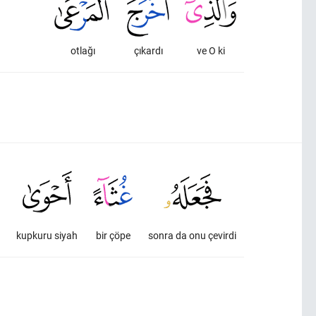
otlağı
çıkardı
ve O ki
kupkuru siyah
bir çöpe
sonra da onu çevirdi