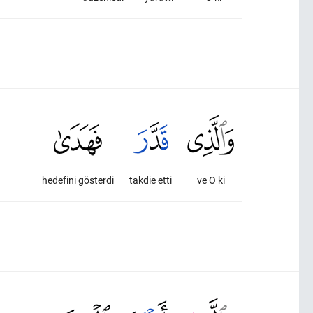
hedefini gösterdi
takdie etti
ve O ki