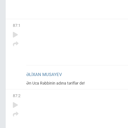
87
:
1
ƏLIXAN MUSAYEV
Ən Uca Rəbbinin adına təriflər de!
87
:
2