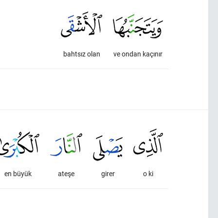
bahtsız olan
ve ondan kaçınır
en büyük
ateşe
girer
o ki