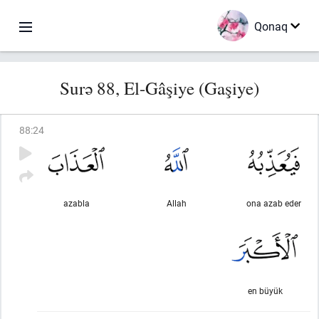
Qonaq
Surə 88, El-Gâşiye (Gaşiye)
88
:
24
azabla
Allah
ona azab eder
en büyük