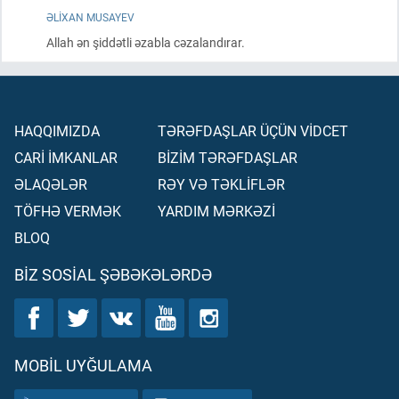
ƏLIXAN MUSAYEV
Allah ən şiddətli əzabla cəzalandırar.
HAQQIMIZDA
TƏRƏFDAŞLAR ÜÇÜN VİDCET
CARİ İMKANLAR
BİZİM TƏRƏFDAŞLAR
ƏLAQƏLƏR
RƏY VƏ TƏKLİFLƏR
TÖFHƏ VERMƏK
YARDIM MƏRKƏZİ
BLOQ
BIZ SOSIAL ŞƏBƏKƏLƏRDƏ
MOBIL UYĞULAMA