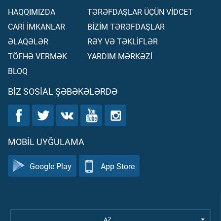
HAQQIMIZDA
TƏRƏFDAŞLAR ÜÇÜN VİDCET
CARİ İMKANLAR
BİZİM TƏRƏFDAŞLAR
ƏLAQƏLƏR
RƏY VƏ TƏKLİFLƏR
TÖFHƏ VERMƏK
YARDIM MƏRKƏZİ
BLOQ
BIZ SOSIAL ŞƏBƏKƏLƏRDƏ
MOBIL UYĞULAMA
Google Play
App Store
AZ