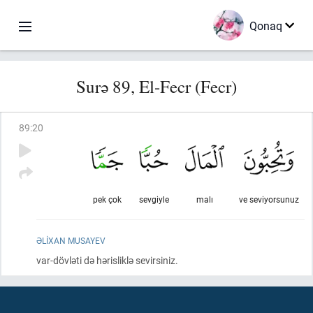
Qonaq
Surə 89, El-Fecr (Fecr)
89
:
20
pek çok
sevgiyle
malı
ve seviyorsunuz
ƏLIXAN MUSAYEV
var-dövləti də hərisliklə sevirsiniz.