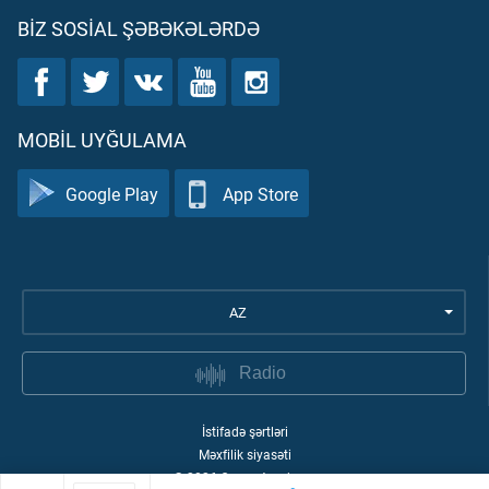
BIZ SOSIAL ŞƏBƏKƏLƏRDƏ
MOBIL UYĞULAMA
Google Play
App Store
AZ
Radio
İstifadə şərtləri
Məxfilik siyasəti
©
2026
Quran Academy