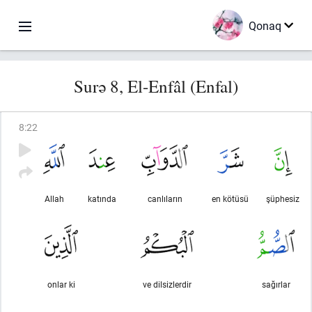
Qonaq
Surə 8, El-Enfâl (Enfal)
8
:
22
Allah
katında
canlıların
en kötüsü
şüphesiz
onlar ki
ve dilsizlerdir
sağırlar