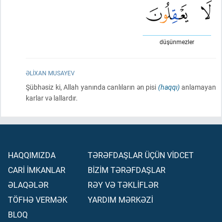
düşünmezler
ƏLIXAN MUSAYEV
Şübhəsiz ki, Allah yanında canlıların ən pisi
(haqqı)
anlamayan
karlar və lallardır.
HAQQIMIZDA
TƏRƏFDAŞLAR ÜÇÜN VİDCET
CARİ İMKANLAR
BİZİM TƏRƏFDAŞLAR
ƏLAQƏLƏR
RƏY VƏ TƏKLİFLƏR
TÖFHƏ VERMƏK
YARDIM MƏRKƏZİ
BLOQ