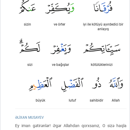
sizin
ve örter
iyi ile kötüyü ayırdedici bir
anlayış
sizi
ve bağışlar
kötülüklerinizi
büyük
lutuf
sahibidir
Allah
ƏLIXAN MUSAYEV
Ey iman gətirənlər! Əgər Allahdan qorxsanız, O sizə haqla