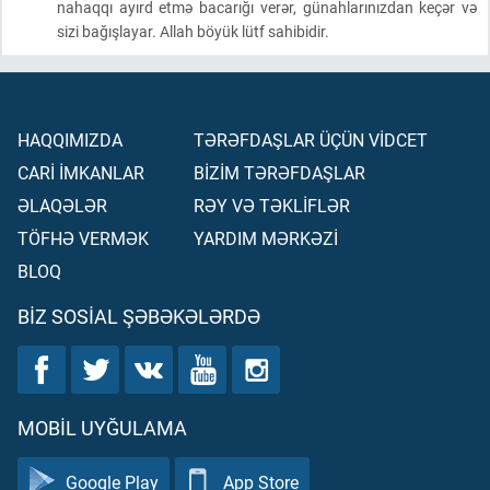
nahaqqı ayırd etmə bacarığı verər, günahlarınızdan keçər və
sizi bağışlayar. Allah böyük lütf sahibidir.
HAQQIMIZDA
TƏRƏFDAŞLAR ÜÇÜN VİDCET
CARİ İMKANLAR
BİZİM TƏRƏFDAŞLAR
ƏLAQƏLƏR
RƏY VƏ TƏKLİFLƏR
TÖFHƏ VERMƏK
YARDIM MƏRKƏZİ
BLOQ
BIZ SOSIAL ŞƏBƏKƏLƏRDƏ
MOBIL UYĞULAMA
Google Play
App Store