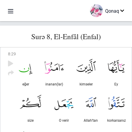
Qonaq
Surə 8, El-Enfâl (Enfal)
8
:
29
eğer
inanan(lar)
kimseler
Ey
size
O verir
Allah'tan
korkarsanız