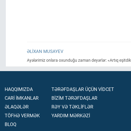
ƏLIXAN MUSAYEV
Ayələrimiz onlara oxunduğu zaman deyərlər: «Artıq eşitdik. 
HAQQIMIZDA
TƏRƏFDAŞLAR ÜÇÜN VİDCET
CARİ İMKANLAR
BİZİM TƏRƏFDAŞLAR
ƏLAQƏLƏR
RƏY VƏ TƏKLİFLƏR
TÖFHƏ VERMƏK
YARDIM MƏRKƏZİ
BLOQ