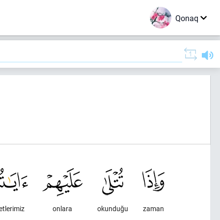
Qonaq
etlerimiz
onlara
okunduğu
zaman