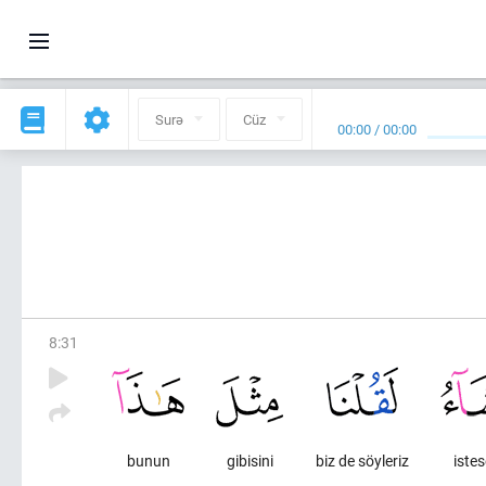
Surə
Cüz
00:00
/
00:00
8
:
31
bunun
gibisini
biz de söyleriz
iste