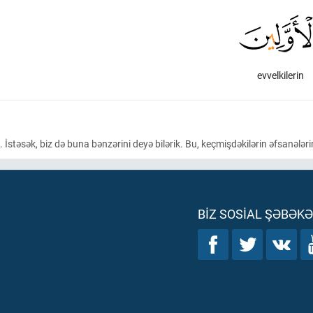
evvelkilerin
İstəsək, biz də buna bənzərini deyə bilərik. Bu, keçmişdəkilərin əfsanələri
BIZ SOSIAL ŞƏBƏK