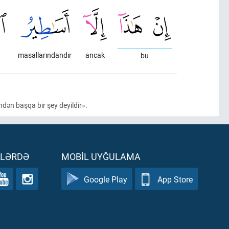
masallarındandır
ancak
bu
ndən başqa bir şey deyildir».
ƏLƏRDƏ
MOBIL UYĞULAMA
Google Play
App Store